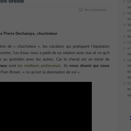
re oreille
L’
in
No comments
Un
re
Vo
c’
de Pierre Dechamps, chuchoteur
N
L’
ion de « chuchoteur », les cavaliers qui pratiquent l’équitation
« 
ontre, l’un d’eux nous a parlé de sa relation avec eux et ce qu’il
mo
s au quotidien avec les autres. Car le cheval est un miroir de
La
vaux
sont
les meilleurs professeurs
. Ils
nous disent qui nous
in
bo
it Pam Brown, «
ce qu’est la domination de soi
».
di
Co
te
sa