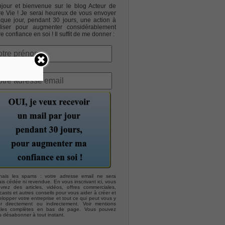
jour et bienvenue sur le blog Acteur de
re Vie ! Je serai heureux de vous envoyer
que jour, pendant 30 jours, une action à
liser pour augmenter considérablement
re confiance en soi ! Il suffit de me donner :
hais les spams : votre adresse email ne sera
is cédée ni revendue. En vous inscrivant ici, vous
evrez des articles, vidéos, offres commerciales,
asts et autres conseils pour vous aider à créer et
lopper votre entreprise et tout ce qui peut vous y
er directement ou indirectement. Voir mentions
ales complètes en bas de page. Vous pouvez
s désabonner à tout instant.