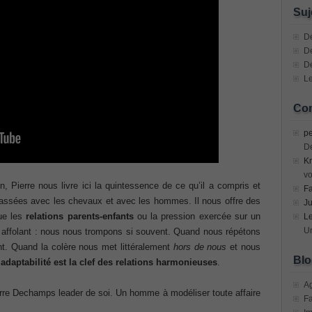
n Devices (CICD) Practice
Suj
mplementing Cisco Network Security Dump
Dé
De
D
sional, PMI PMP Answer
Le
ecurity Professional PDF
Com
70-534 Exam, Architecting Microsoft Azure Solutions Exam
pe
D
Kr
very Fundamentals Dumps
vo
, Pierre nous livre ici la quintessence de ce qu’il a compris et
F
ies and Requirements Questions
ssées avec les chevaux et avec les hommes. Il nous offre des
Ju
ue les
relations parents-enfants
ou la pression exercée sur un
L
Mware Certified Professional 6 ¨C Data Center Virtualization
Un
t affolant : nous nous trompons si souvent. Quand nous répétons
nt. Quand la colère nous met littéralement
hors de nous
et nous
Blo
’adaptabilité est la clef des relations harmonieuses
.
Cisco Edge Network Security Solutions, Cisco 300-206 Dump
A
re Dechamps leader de soi. Un homme à modéliser toute affaire
F
ony & Video, Part 1(CIPTV1) Answer