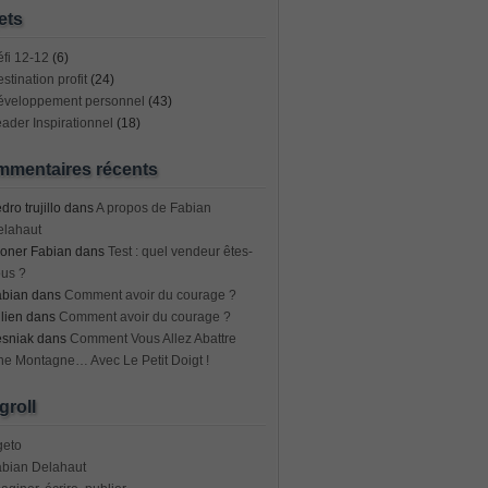
ets
fi 12-12
(6)
stination profit
(24)
éveloppement personnel
(43)
ader Inspirationnel
(18)
mentaires récents
dro trujillo
dans
A propos de Fabian
elahaut
oner Fabian
dans
Test : quel vendeur êtes-
us ?
abian
dans
Comment avoir du courage ?
lien
dans
Comment avoir du courage ?
esniak
dans
Comment Vous Allez Abattre
e Montagne… Avec Le Petit Doigt !
groll
geto
abian Delahaut