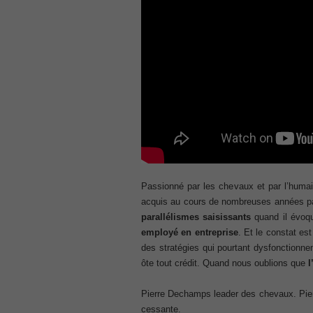
, Cisco Implementing Cisco Collaboratio
210-260 Dump
, Cisco CCNA Security Dump, 210-260 I
PMI PMP
, PMP PMP Project Management Profes
ISC ISC Certification CISSP
, CISSP Certified Information Systems S
70-534
, Microsoft Specialist: Microsoft Azure 
101 Dumps
, F5 Certification 101 Application Deli
Microsoft Office 365 70-346
Passionné par les chevaux et par l’humain
, Microsoft Managing Office 365 Identit
acquis au cours de nombreuses années pa
2V0-621D Practice
parallélismes saisissants
quand il évoq
, VMware VCP6-DCV Practice, 2V0-621D V
employé en entreprise
. Et le constat es
Delta Beta Practice
des stratégies qui pourtant dysfonctionne
Cisco 300-206
ôte tout crédit. Quand nous oublions que
l
, CCNP Security 300-206 Implementing 
Cisco CCNP Collaboration 300-070
Pierre Dechamps leader des chevaux. Pier
, 300-070 Implementing Cisco IP Teleph
cessante.