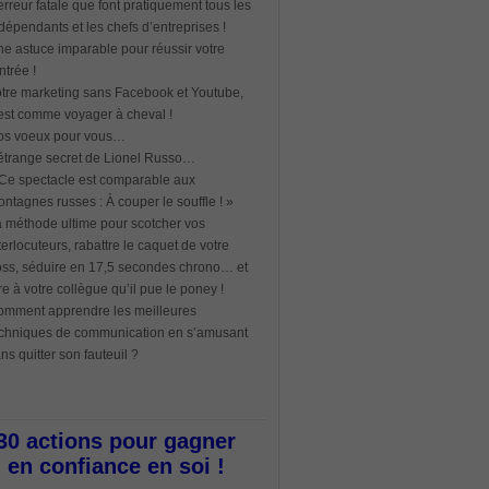
erreur fatale que font pratiquement tous les
dépendants et les chefs d’entreprises !
e astuce imparable pour réussir votre
ntrée !
tre marketing sans Facebook et Youtube,
est comme voyager à cheval !
os voeux pour vous…
étrange secret de Lionel Russo…
Ce spectacle est comparable aux
ntagnes russes : À couper le souffle ! »
 méthode ultime pour scotcher vos
terlocuteurs, rabattre le caquet de votre
ss, séduire en 17,5 secondes chrono… et
re à votre collègue qu’il pue le poney !
mment apprendre les meilleures
chniques de communication en s’amusant
ns quitter son fauteuil ?
30 actions pour gagner
en confiance en soi !