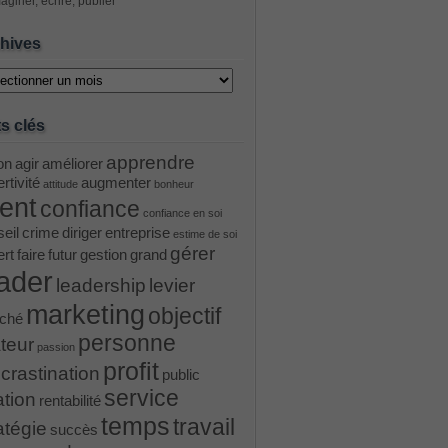
aginer, écrire, publier
hives
ves
s clés
apprendre
on
agir
améliorer
rtivité
augmenter
attitude
bonheur
ient
confiance
confiance en soi
eil
crime
diriger
entreprise
estime de soi
gérer
ert
faire
futur
gestion
grand
ader
leadership
levier
marketing
objectif
ché
personne
teur
passion
profit
crastination
public
service
ation
rentabilité
temps
travail
atégie
succès