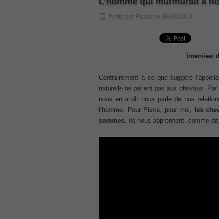
L’homme qui murmurait à not
, /
Posté par
Fabian
le
08/08/2013
GCFA
, /
MB6-702 dumps
, /
Interview 
300-070
Contrairement à ce que suggère l’appellat
, /
naturelle ne parlent pas aux chevaux. Par c
70-980 pdf
nous en a dit nous parle de nos relation
, /
l’homme. Pour Pierre, pour moi,
les che
070-685
sommes
. Ils nous apprennent, comme d
, /
070-243
, /
70-680
, /
PMI-SP
, /
300-375 exam
, /