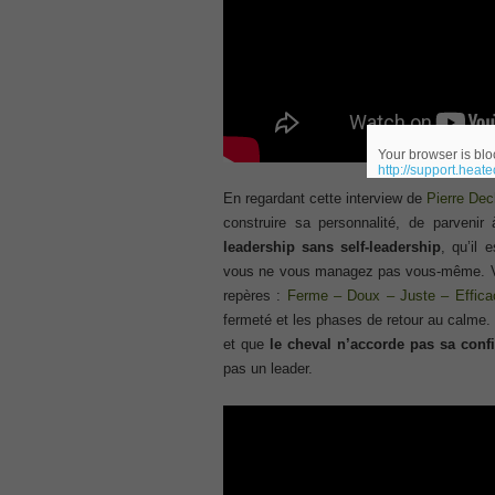
70-345 pdf
, /
4A0-107 dumps
, /
CCNA 200-125
, Cisco CCNA Cisco Certified Network 
Your browser is bloc
http://support.heat
100-105 Answer
En regardant cette interview de
Pierre De
, Cisco ICND1 Answer, 100-105 Cisco In
Answer
construire sa personnalité, de parveni
Cisco 200-310
leadership sans self-leadership
, qu’il 
, CCDA 200-310 Designing for Cisco Int
vous ne vous managez pas vous-même. Vous
repères :
Ferme – Doux – Juste – Effica
Cisco CCDP 300-101
fermeté et les phases de retour au calme. 
, 300-101 Implementing Cisco IP Routi
et que
le cheval n’accorde pas sa conf
300-075
pas un leader.
, CCNP Collaboration 300-075 Exam Dum
Exam Dump
810-403 Questions
, Cisco Business Value Specialist 810-
CCNA Collaboration 210-060