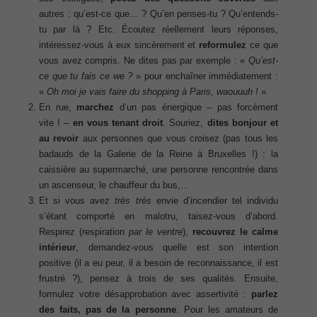
autres : qu’est-ce que… ? Qu’en penses-tu ? Qu’entends-
tu par là ? Etc. Écoutez réellement leurs réponses,
intéressez-vous à eux sincèrement et
reformulez
ce que
vous avez compris. Ne dites pas par exemple : «
Qu’est-
ce que tu fais ce we ?
» pour enchaîner immédiatement :
«
Oh moi je vais faire du shopping à Paris, waouuuh !
»
En rue,
marchez
d’un pas énergique
– pas forcément
vite ! –
en vous tenant droit
. Souriez,
dites bonjour et
au revoir
aux personnes que vous croisez (pas tous les
badauds de la Galerie de la Reine à Bruxelles !) : la
caissière au supermarché, une personne rencontrée dans
un ascenseur, le chauffeur du bus,…
Et si vous avez
très très
envie d’incendier tel individu
s’étant comporté en malotru, taisez-vous d’abord.
Respirez (respiration
par le ventre
),
recouvrez le calme
intérieur
, demandez-vous quelle est son intention
positive (il a eu peur, il a besoin de reconnaissance, il est
frustré ?), pensez à trois de ses qualités. Ensuite,
formulez votre désapprobation avec assertivité :
parlez
des faits, pas de la personne
. Pour les amateurs de