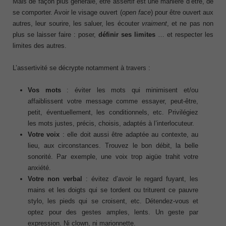
Mais de façon plus générale, être assertif est une manière d’être, de
se comporter. Avoir le visage ouvert (
open face
) pour être ouvert aux
autres, leur sourire, les saluer, les écouter
vraiment
, et ne pas non
plus se laisser faire : poser,
définir ses limites
… et respecter les
limites des autres.
L’assertivité se décrypte notamment à travers :
Vos mots
: éviter les mots qui minimisent et/ou
affaiblissent votre message comme essayer, peut-être,
petit, éventuellement, les conditionnels, etc. Privilégiez
les mots justes, précis, choisis, adaptés à l’interlocuteur.
Votre voix
: elle doit aussi être adaptée au contexte, au
lieu, aux circonstances. Trouvez le bon débit, la belle
sonorité. Par exemple, une voix trop aigüe trahit votre
anxiété.
Votre non verbal
: évitez d’avoir le regard fuyant, les
mains et les doigts qui se tordent ou triturent ce pauvre
stylo, les pieds qui se croisent, etc. Détendez-vous et
optez pour des gestes amples, lents. Un geste par
expression. Ni clown, ni marionnette.