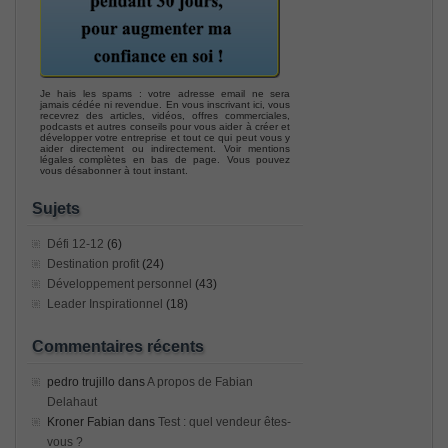
Je hais les spams : votre adresse email ne sera
jamais cédée ni revendue. En vous inscrivant ici, vous
recevrez des articles, vidéos, offres commerciales,
podcasts et autres conseils pour vous aider à créer et
développer votre entreprise et tout ce qui peut vous y
aider directement ou indirectement. Voir mentions
légales complètes en bas de page. Vous pouvez
vous désabonner à tout instant.
Sujets
Défi 12-12
(6)
Destination profit
(24)
Développement personnel
(43)
Leader Inspirationnel
(18)
Commentaires récents
pedro trujillo
dans
A propos de Fabian
Delahaut
Kroner Fabian
dans
Test : quel vendeur êtes-
vous ?