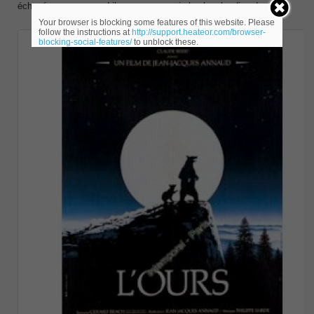
échoué — comme en Libye —, on envoie les bombardiers !
Your browser is blocking some features of this website. Please
follow the instructions at
http://support.heateor.com/browser-
blocking-social-features/
to unblock these.