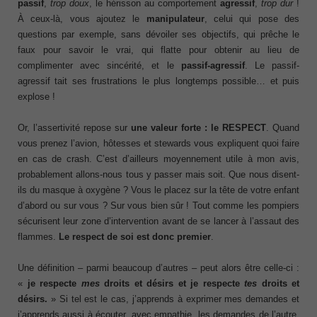
passif
,
trop doux
, le hérisson au comportement
agressif
,
trop dur
!
À ceux-là, vous ajoutez le
manipulateur
, celui qui pose des
questions par exemple, sans dévoiler ses objectifs, qui prêche le
faux pour savoir le vrai, qui flatte pour obtenir au lieu de
complimenter avec sincérité, et le
passif-agressif
. Le passif-
agressif tait ses frustrations le plus longtemps possible… et puis
explose !
Or, l’assertivité repose sur
une valeur forte : le RESPECT
. Quand
vous prenez l’avion, hôtesses et stewards vous expliquent quoi faire
en cas de crash. C’est d’ailleurs moyennement utile à mon avis,
probablement allons-nous tous y passer mais soit. Que nous disent-
ils du masque à oxygène ? Vous le placez sur la tête de votre enfant
d’abord ou sur vous ? Sur vous bien sûr ! Tout comme les pompiers
sécurisent leur zone d’intervention avant de se lancer à l’assaut des
flammes.
Le respect de soi est donc premier
.
Une définition – parmi beaucoup d’autres – peut alors être celle-ci :
«
je respecte
mes
droits et désirs et je respecte
tes
droits et
désirs.
» Si tel est le cas, j’apprends à exprimer mes demandes et
j’apprends aussi à écouter, avec empathie, les demandes de l’autre.