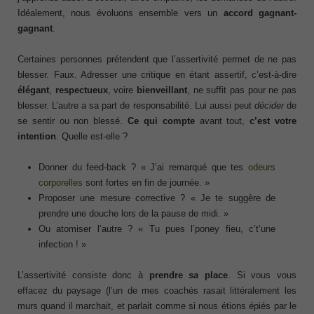
Idéalement, nous évoluons ensemble vers un
accord gagnant-
gagnant
.
Certaines personnes prétendent que l’assertivité permet de ne pas
blesser. Faux. Adresser une critique en étant assertif, c’est-à-dire
élégant
,
respectueux
, voire
bienveillant
, ne suffit pas pour ne pas
blesser. L’autre a sa part de responsabilité. Lui aussi peut
décider
de
se sentir ou non blessé.
Ce qui compte
avant tout,
c’est votre
intention
. Quelle est-elle ?
Donner du feed-back ? « J’ai remarqué que tes
odeurs
corporelles
sont fortes en fin de journée. »
Proposer une mesure corrective ? « Je te suggère de
prendre une douche lors de la pause de midi. »
Ou atomiser l’autre ? « Tu pues l’poney fieu, c’t’une
infection ! »
L’assertivité consiste donc à
prendre
sa
place
. Si vous vous
effacez du paysage (l’un de mes coachés rasait littéralement les
murs quand il marchait, et parlait comme si nous étions épiés par le