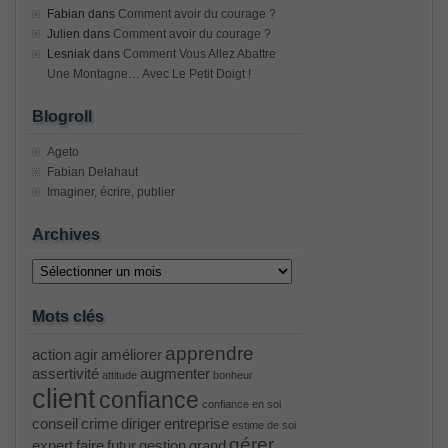
Fabian
dans
Comment avoir du courage ?
Julien
dans
Comment avoir du courage ?
Lesniak
dans
Comment Vous Allez Abattre
Une Montagne… Avec Le Petit Doigt !
Blogroll
Ageto
Fabian Delahaut
Imaginer, écrire, publier
Archives
Archives
Mots clés
apprendre
action
agir
améliorer
assertivité
augmenter
attitude
bonheur
client
confiance
confiance en soi
conseil
crime
diriger
entreprise
estime de soi
gérer
expert
faire
futur
gestion
grand