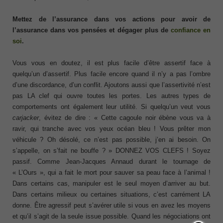
Mettez de l’assurance dans vos actions pour avoir de
l’assurance dans vos pensées et dégager plus de
confiance en
soi
.
Vous vous en doutez, il est plus facile d’être assertif face à
quelqu’un d’assertif. Plus facile encore quand il n’y a pas l’ombre
d’une discordance, d’un conflit. Ajoutons aussi que l’assertivité n’est
pas LA clef qui ouvre toutes les portes. Les autres types de
comportements ont également leur utilité. Si quelqu’un veut vous
carjacker
, évitez de dire : « Cette cagoule noir ébène vous va à
ravir, qui tranche avec vos yeux océan bleu ! Vous prêter mon
véhicule ? Oh désolé, ce n’est pas possible, j’en ai besoin. On
s’appelle, on s’fait ne bouffe ? » DONNEZ VOS CLEFS ! Soyez
passif. Comme Jean-Jacques Annaud durant le tournage de
« L’Ours », qui a fait le mort pour sauver sa peau face à l’animal !
Dans certains cas, manipuler est le seul moyen d’arriver au but.
Dans certains milieux ou certaines situations, c’est carrément LA
donne. Être agressif peut s’avérer utile si vous en avez les moyens
et qu’il s’agit de la seule issue possible. Quand les négociations ont