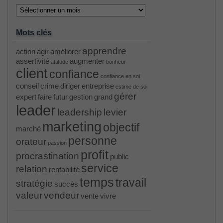
Archives
Mots clés
apprendre
action
agir
améliorer
assertivité
augmenter
attitude
bonheur
client
confiance
confiance en soi
conseil
crime
diriger
entreprise
estime de soi
gérer
expert
faire
futur
gestion
grand
leader
leadership
levier
marketing
objectif
marché
personne
orateur
passion
profit
procrastination
public
service
relation
rentabilité
temps
travail
stratégie
succès
valeur
vendeur
vente
vivre
PR000041 pdf
, /
H12-221 dumps
, /
500-265
, /