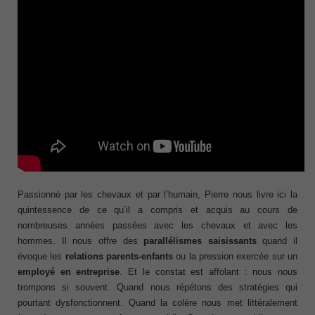
Passionné par les chevaux et par l’humain, Pierre nous livre ici la
quintessence de ce qu’il a compris et acquis au cours de
nombreuses années passées avec les chevaux et avec les
hommes. Il nous offre des
parallélismes saisissants
quand il
évoque les
relations parents-enfants
ou la pression exercée sur un
employé en entreprise
. Et le constat est affolant : nous nous
trompons si souvent. Quand nous répétons des stratégies qui
pourtant dysfonctionnent. Quand la colère nous met littéralement