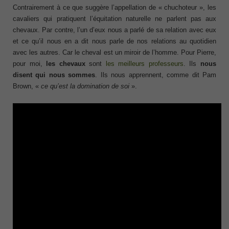
Contrairement à ce que suggère l’appellation de « chuchoteur », les
cavaliers qui pratiquent l’équitation naturelle ne parlent pas aux
chevaux. Par contre, l’un d’eux nous a parlé de sa relation avec eux
et ce qu’il nous en a dit nous parle de nos relations au quotidien
avec les autres. Car le cheval est un miroir de l’homme. Pour Pierre,
pour moi,
les chevaux
sont
les meilleurs professeurs
. Ils
nous
disent qui nous sommes
. Ils nous apprennent, comme dit Pam
Brown, «
ce qu’est la domination de soi
».