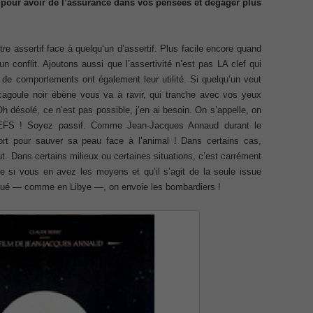
 pour avoir de l’assurance dans vos pensées et dégager plus
Exam
Exa
Appl
ecurity Professional PDF
Micr
Offi
tre assertif face à quelqu’un d’assertif. Plus facile encore quand
Ques
70-534 Exam, Architecting Microsoft Azure Solutions Exam
un conflit. Ajoutons aussi que l’assertivité n’est pas LA clef qui
DCV 
Profe
 de comportements ont également leur utilité. Si quelqu’un veut
Delt
very Fundamentals Dumps
Secu
 cagoule noir ébène vous va à ravir, qui tranche avec vos yeux
Netw
 désolé, ce n’est pas possible, j’en ai besoin. On s’appelle, on
Dum
070 
ies and Requirements Questions
FS ! Soyez passif. Comme Jean-Jacques Annaud durant le
Part
ort pour sauver sa peau face à l’animal ! Dans certains cas,
300-
Cont
ut. Dans certains milieux ou certaines situations, c’est carrément
Mware Certified Professional 6 ¨C Data Center Virtualization
Data
le si vous en avez les moyens et qu’il s’agit de la seule issue
Inst
Netw
houé — comme en Libye —, on envoie les bombardiers !
Net
Cisco Edge Network Security Solutions, Cisco 300-206 Dump
CCDP
IP S
Micr
Mana
ony & Video, Part 1(CIPTV1) Answer
Requ
CCD
Netw
ing Cisco Threat Control Solutions PDF
CCNA
Cisc
232 
Desi
ase 12c: Installation and Administration Exam
200-