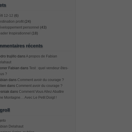
ets
fi 12-12
(6)
stination profit
(24)
éveloppement personnel
(43)
ader Inspirationnel
(18)
mentaires récents
dro trujillo
dans
A propos de Fabian
elahaut
oner Fabian
dans
Test : quel vendeur êtes-
us ?
abian
dans
Comment avoir du courage ?
lien
dans
Comment avoir du courage ?
esniak
dans
Comment Vous Allez Abattre
e Montagne… Avec Le Petit Doigt !
groll
geto
abian Delahaut