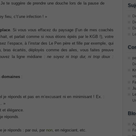
n Devices (CICD) Practice
 Je te suggère de prendre une douche lors de la pause de
Suj
mplementing Cisco Network Security Dump
Dé
 fieu, c’t’une infection ! »
De
D
sional, PMI PMP Answer
place
. Si vous vous effacez du paysage (l’un de mes coachés
Le
chait, et parlait comme si nous étions épiés par le KGB !), votre
ecurity Professional PDF
z l’espace, à l’instar des Le Pen père et fille par exemple, qui
Com
n, bras écartés, déployés comme des ailes, vous faites preuve
ouvez la ligne médiane :
ne soyez ni trop dur, ni trop doux :
70-534 Exam, Architecting Microsoft Azure Solutions Exam
pe
D
Kr
very Fundamentals Dumps
vo
 6 domaines
:
F
ies and Requirements Questions
Ju
L
l je réponds et pas en m’excusant ni en minimisant ! Ex. :
Mware Certified Professional 6 ¨C Data Center Virtualization
Un
l… »
t et élégance.
Blo
 je réponds.
Cisco Edge Network Security Solutions, Cisco 300-206 Dump
A
e je réponds : par oui, par
non
, en négociant, etc.
F
ony & Video, Part 1(CIPTV1) Answer