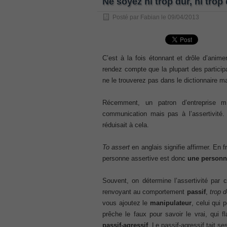
Ne soyez ni trop dur, ni trop
, /
Posté par
Fabian
le
09/04/2013
GCFA
, /
MB6-702 dumps
, /
C’est à la fois étonnant et drôle d’anim
rendez compte que la plupart des partici
300-070
ne le trouverez pas dans le dictionnaire m
, /
70-980 pdf
Récemment, un patron d’entreprise m
, /
communication mais pas à l’assertivité. «
070-685
réduisait à cela.
, /
070-243
To assert
en anglais signifie affirmer. En 
, /
personne assertive est donc
une personne
70-680
, /
Souvent, on détermine l’assertivité par 
PMI-SP
renvoyant au comportement
passif
,
trop 
, /
vous ajoutez le
manipulateur
, celui qui
300-375 exam
prêche le faux pour savoir le vrai, qui f
, /
passif-agressif
. Le passif-agressif tait s