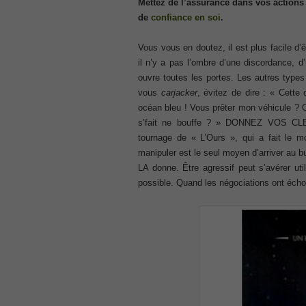
Mettez de l’assurance dans vos actions
ISC ISC Certification CISSP
de
confiance en soi
.
, CISSP Certified Information Systems S
70-534
Vous vous en doutez, il est plus facile d’ê
, Microsoft Specialist: Microsoft Azure 
il n’y a pas l’ombre d’une discordance, d’
101 Dumps
ouvre toutes les portes. Les autres types
, F5 Certification 101 Application Deli
vous
carjacker
, évitez de dire : « Cette
Microsoft Office 365 70-346
océan bleu ! Vous prêter mon véhicule ? Oh
, Microsoft Managing Office 365 Identit
s’fait ne bouffe ? » DONNEZ VOS CLE
tournage de « L’Ours », qui a fait le m
2V0-621D Practice
manipuler est le seul moyen d’arriver au b
, VMware VCP6-DCV Practice, 2V0-621D V
Delta Beta Practice
LA donne. Être agressif peut s’avérer uti
Cisco 300-206
possible. Quand les négociations ont éc
, CCNP Security 300-206 Implementing 
Cisco CCNP Collaboration 300-070
, 300-070 Implementing Cisco IP Teleph
300-207
, CCNP Security 300-207 PDF, Implement
1Z0-062 Exam
, Oracle Database 1Z0-062 Oracle Datab