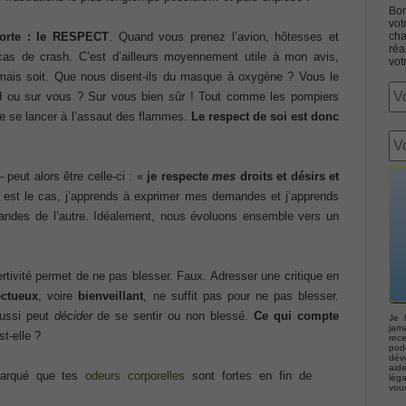
Bon
vot
orte : le RESPECT
. Quand vous prenez l’avion, hôtesses et
cha
réa
cas de crash. C’est d’ailleurs moyennement utile à mon avis,
vot
mais soit. Que nous disent-ils du masque à oxygène ? Vous le
ord ou sur vous ? Sur vous bien sûr ! Tout comme les pompiers
de se lancer à l’assaut des flammes.
Le respect de soi est donc
Associate CCNA (v3.0) Dump
terconnecting Cisco Networking Devices Part 1 (ICND1 v3.0)
 peut alors être celle-ci : «
je respecte
mes
droits et désirs et
 est le cas, j’apprends à exprimer mes demandes et j’apprends
andes de l’autre. Idéalement, nous évoluons ensemble vers un
ernetwork Solutions, Cisco 200-310 PDF
ng (ROUTE v2.0) Exam
rtivité permet de ne pas blesser. Faux. Adresser une critique en
ectueux
, voire
bienveillant
, ne suffit pas pour ne pas blesser.
p, Implementing Cisco IP Telephony & Video, Part 2(CIPTV2)
aussi peut
décider
de se sentir ou non blessé.
Ce qui compte
Je 
jama
st-elle ?
rec
podc
déve
403 Selling Business Outcomes Questions
aid
marqué que tes
odeurs corporelles
sont fortes en fin de
lég
vou