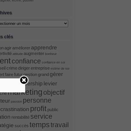
aginer, écrire, publier
hives
ves
s clés
apprendre
on
agir
améliorer
rtivité
augmenter
attitude
bonheur
ient
confiance
confiance en soi
eil
crime
diriger
entreprise
estime de soi
gérer
ert
faire
futur
gestion
grand
ader
leadership
levier
marketing
objectif
ché
personne
teur
passion
profit
crastination
public
service
ation
rentabilité
temps
travail
atégie
succès