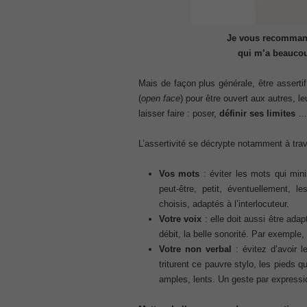
CCNA 200-125
, Cisco CCNA Cisco Certified Network 
100-105 Answer
Je vous recommand
, Cisco ICND1 Answer, 100-105 Cisco In
qui m’a beaucou
Answer
Cisco 200-310
Mais de façon plus générale, être assertif
, CCDA 200-310 Designing for Cisco Int
(
open face
) pour être ouvert aux autres, le
Cisco CCDP 300-101
laisser faire : poser,
définir ses limites
… 
, 300-101 Implementing Cisco IP Routi
L’assertivité se décrypte notamment à trav
300-075
, CCNP Collaboration 300-075 Exam Dum
Exam Dump
Vos mots
: éviter les mots qui min
810-403 Questions
peut-être, petit, éventuellement, le
, Cisco Business Value Specialist 810-
choisis, adaptés à l’interlocuteur.
Votre voix
: elle doit aussi être ada
CCNA Collaboration 210-060
débit, la belle sonorité. Par exemple, 
, Cisco Implementing Cisco Collaboratio
Votre non verbal
: évitez d’avoir l
210-260 Dump
triturent ce pauvre stylo, les pieds 
, Cisco CCNA Security Dump, 210-260 I
amples, lents. Un geste par expressio
PMI PMP
, PMP PMP Project Management Profes