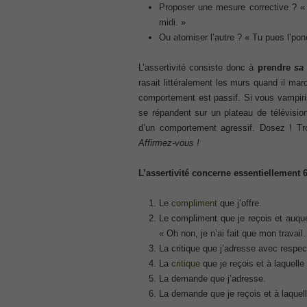
, Cisco Implementing Cisco Collaboratio
Proposer une mesure corrective ? «
210-260 Dump
midi. »
, Cisco CCNA Security Dump, 210-260 I
Ou atomiser l’autre ? « Tu pues l’poney
PMI PMP
, PMP PMP Project Management Profes
L’assertivité consiste donc à
prendre
sa
ISC ISC Certification CISSP
rasait littéralement les murs quand il mar
, CISSP Certified Information Systems S
comportement est passif. Si vous vampirise
se répandent sur un plateau de télévisio
70-534
d’un comportement agressif. Dosez ! Tr
, Microsoft Specialist: Microsoft Azure 
Affirmez-vous !
101 Dumps
, F5 Certification 101 Application Deli
L’assertivité concerne essentiellement
Microsoft Office 365 70-346
, Microsoft Managing Office 365 Identit
Le
compliment
que j’offre.
2V0-621D Practice
Le compliment que je reçois et auque
, VMware VCP6-DCV Practice, 2V0-621D V
« Oh non, je n’ai fait que mon travai
Delta Beta Practice
La critique que j’adresse avec respec
Cisco 300-206
La
critique
que je reçois et à laquelle
, CCNP Security 300-206 Implementing 
La demande que j’adresse.
Cisco CCNP Collaboration 300-070
La demande que je reçois et à laquell
, 300-070 Implementing Cisco IP Teleph