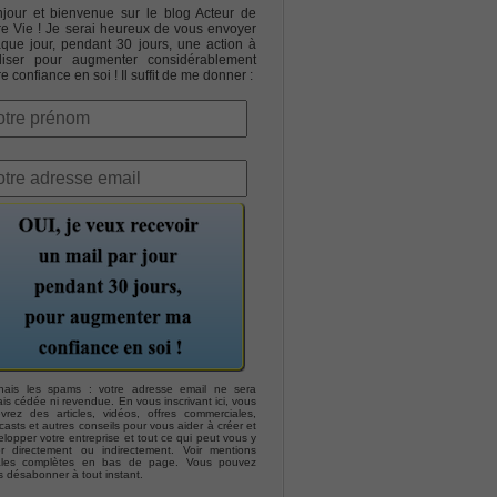
jour et bienvenue sur le blog Acteur de
re Vie ! Je serai heureux de vous envoyer
que jour, pendant 30 jours, une action à
liser pour augmenter considérablement
re confiance en soi ! Il suffit de me donner :
hais les spams : votre adresse email ne sera
is cédée ni revendue. En vous inscrivant ici, vous
evrez des articles, vidéos, offres commerciales,
asts et autres conseils pour vous aider à créer et
lopper votre entreprise et tout ce qui peut vous y
er directement ou indirectement. Voir mentions
ales complètes en bas de page. Vous pouvez
s désabonner à tout instant.