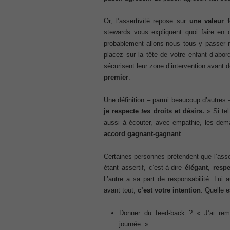
70-345 pdf
Or, l’assertivité repose sur
une valeur f
, /
stewards vous expliquent quoi faire en 
4A0-107 dumps
probablement allons-nous tous y passer 
, /
placez sur la tête de votre enfant d’ab
CCNA 200-125
sécurisent leur zone d’intervention avant 
, Cisco CCNA Cisco Certified Network 
premier
.
100-105 Answer
, Cisco ICND1 Answer, 100-105 Cisco In
Une définition – parmi beaucoup d’autres –
Answer
je respecte
tes
droits et désirs.
» Si tel
Cisco 200-310
aussi à écouter, avec empathie, les dem
, CCDA 200-310 Designing for Cisco Int
accord gagnant-gagnant
.
Cisco CCDP 300-101
, 300-101 Implementing Cisco IP Routi
Certaines personnes prétendent que l’asse
300-075
étant assertif, c’est-à-dire
élégant
,
resp
, CCNP Collaboration 300-075 Exam Dum
L’autre a sa part de responsabilité. Lui 
Exam Dump
avant tout,
c’est votre intention
. Quelle e
810-403 Questions
, Cisco Business Value Specialist 810-
Donner du feed-back ? « J’ai re
CCNA Collaboration 210-060
journée. »