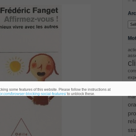
Im
ing Cisco Threat Control Solutions PDF
Arc
Archi
ase 12c: Installation and Administration Exam
Mot
acti
menting Cisco IP Switched Networks (SWITCH v2.0)Questions
asse
cl
 Office 365 Identities and Requirements, Microsoft 070-346
cons
exp
le
ice Architectures Dump
king some features of this website. Please follow the instructions at
eor.com/browser-blocking-social-features/
to unblock these.
mar
troducing Cisco Data Center Technologies Answer
ora
pro
Design and Implementation PDF
rel
str
etwork Fundamentals Exam