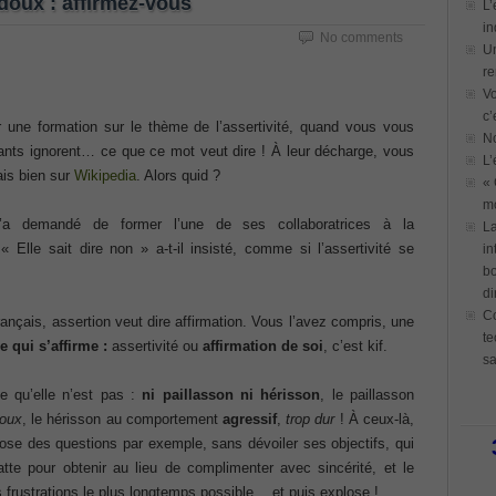
 doux : affirmez-vous
L’
in
No comments
Un
re
Vo
c’
er une formation sur le thème de l’assertivité, quand vous vous
N
pants ignorent… ce que ce mot veut dire ! À leur décharge, vous
L’
ais bien sur
Wikipedia
. Alors quid ?
« 
mo
’a demandé de former l’une de ses collaboratrices à la
La
 Elle sait dire non » a-t-il insisté, comme si l’assertivité se
in
bo
di
Co
français, assertion veut dire affirmation. Vous l’avez compris, une
te
 qui s’affirme :
assertivité ou
affirmation de soi
, c’est kif.
sa
ce qu’elle n’est pas :
ni paillasson ni hérisson
, le paillasson
doux
, le hérisson au comportement
agressif
,
trop dur
! À ceux-là,
 pose des questions par exemple, sans dévoiler ses objectifs, qui
latte pour obtenir au lieu de complimenter avec sincérité, et le
es frustrations le plus longtemps possible… et puis explose !