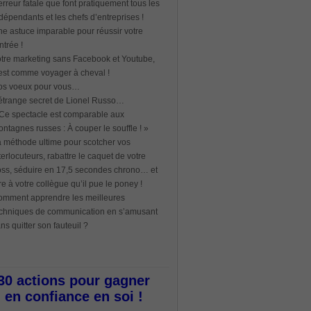
erreur fatale que font pratiquement tous les
dépendants et les chefs d’entreprises !
e astuce imparable pour réussir votre
ntrée !
tre marketing sans Facebook et Youtube,
est comme voyager à cheval !
os voeux pour vous…
étrange secret de Lionel Russo…
Ce spectacle est comparable aux
ntagnes russes : À couper le souffle ! »
 méthode ultime pour scotcher vos
terlocuteurs, rabattre le caquet de votre
ss, séduire en 17,5 secondes chrono… et
re à votre collègue qu’il pue le poney !
mment apprendre les meilleures
chniques de communication en s’amusant
ns quitter son fauteuil ?
30 actions pour gagner
en confiance en soi !