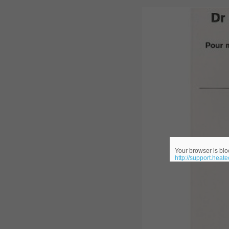
300-207
, CCNP Security 300-207 PDF, Implement
1Z0-062 Exam
, Oracle Database 1Z0-062 Oracle Datab
CompTIA Network+ N10-006
, CompTIA CompTIA Network+ Dumps
300-115 Questions
, Cisco CCDP Questions, 300-115 Imple
Microsoft 070-346
, Microsoft Office 365 070-346 Managing
Practice
Cisco CCDP 300-320
, 300-320 Designing Cisco Network Serv
Your browser is bloc
http://support.heat
640-916
, CCNA Data Center 640-916 Answer, In
648-232 PDF
, APE 648-232 Cisco WebEx Solutions 
CCNA Wireless 200-355
, Cisco Implementing Cisco Wireless N