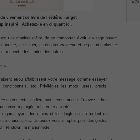
val
Associate CCNA (v3.0) Dump
PR00
e vivement ce livre de
Frédéric Fanget
CWSP
terconnecting Cisco Networking Devices Part 1 (ICND1 v3.0)
p inspiré !
Achetez-le en cliquant
ici
.
PEG
001 
070
,
/
PMI
 est une manière d’être, de se comporter. Avoir le visage ouvert
dum
ernetwork Solutions, Cisco 200-310 PDF
ur sourire, les saluer, les écouter
vraiment
, et ne pas non plus se
Cert
100-
et respecter les limites des autres.
Cisc
ng (ROUTE v2.0) Exam
Part
CCDA
ers :
Solu
101
,
p, Implementing Cisco IP Telephony & Video, Part 2(CIPTV2)
(ROU
imisent et/ou affaiblissent votre message comme essayer,
Coll
Impl
s conditionnels, etc. Privilégiez les mots justes, précis,
2(C
403 Selling Business Outcomes Questions
Cisc
Busi
ptée au contexte, au lieu, aux circonstances. Trouvez le bon
Coll
une voix trop aigüe trahit votre anxiété.
n Devices (CICD) Practice
Cisc
210
e regard fuyant, les mains et les doigts qui se tordent ou
210-
qui se croisent, etc. Détendez-vous et optez pour des gestes
Dum
mplementing Cisco Network Security Dump
Prof
n. Ni clown, ni marionnette.
Certi
Syst
sional, PMI PMP Answer
Micro