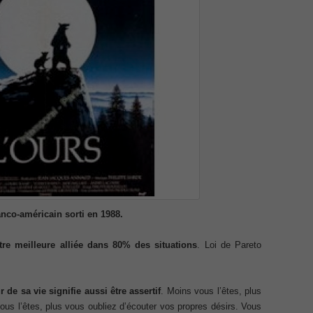
Netw
Cisc
CCNA
ICND
Cisc
menting Cisco IP Switched Networks (SWITCH v2.0)Questions
Ans
Desi
Cisc
101 
 Office 365 Identities and Requirements, Microsoft 070-346
v2.0
075 
Tele
810-
ice Architectures Dump
Spec
Ques
Impl
troducing Cisco Data Center Technologies Answer
(CIC
Secu
Netw
Proj
Design and Implementation PDF
Ans
Cert
anco-américain sorti en 1988.
Prof
etwork Fundamentals Exam
Micr
Micr
tre meilleure alliée dans 80% des situations
. Loi de Pareto
Certi
Fun
Associate CCNA (v3.0) Dump
346
,
and 
Prac
r de sa vie signifie aussi être assertif
. Moins vous l’êtes, plus
terconnecting Cisco Networking Devices Part 1 (ICND1 v3.0)
621D
ous l’êtes, plus vous oubliez d’écouter vos propres désirs. Vous
Cente