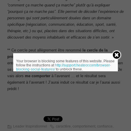
“comment ça marche quand ça marche” plutôt qu’à expliquer
“pourquoi ça ne marche pas”. Elle permet de décoder l’expérience de
personnes qui sont particulièrement douées dans un domaine
spécifique (négociation, communication, éducation, sport, santé,
thérapie, etc.) ou qui, placées dans des situations difficiles, ont
découvert des moyens inhabituels et efficaces de s’en sortir.
»
** Ce cercle peut allègrement être renommé
le cercle de la
prédiction qui se réalise
. Si j
e pense
, par exemple, que mon
Your browser is blocking some features of this website. Please
entretien de demain avec mon supérieur hiérarchique ne va pas bien
follow the instructions at
http://support.heateor.com/browser-
blocking-social-features/
to unblock these.
se passer,
je me sens
mal. Peut-être ai-je une boule au ventre ? Je
vais alors
me comporter
à l’avenant … et le résultat sera
également à l’avenant ! J’aurai induit ce résultat car je l’aurai aussi
prédit !
Leader Inspirationnel
caractère
,
comportement
,
confiance
,