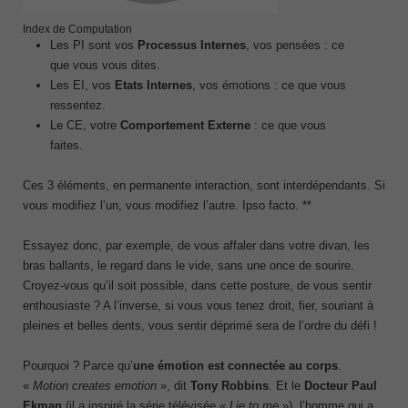
Index de Computation
Les PI sont vos
Processus Internes
, vos pensées : ce
que vous vous dites.
Les EI, vos
Etats Internes
, vos émotions : ce que vous
ressentez.
Le CE, votre
Comportement Externe
: ce que vous
faites.
Ces 3 éléments, en permanente interaction, sont interdépendants. Si
vous modifiez l’un, vous modifiez l’autre. Ipso facto. **
Essayez donc, par exemple, de vous affaler dans votre divan, les
bras ballants, le regard dans le vide, sans une once de sourire.
Croyez-vous qu’il soit possible, dans cette posture, de vous sentir
enthousiaste ? A l’inverse, si vous vous tenez droit, fier, souriant à
pleines et belles dents, vous sentir déprimé sera de l’ordre du défi !
Pourquoi ? Parce qu’
une
émotion est connectée au corps
.
«
Motion creates emotion
», dit
Tony Robbins
. Et le
Docteur Paul
Ekman
(il a inspiré la série télévisée «
Lie to me
»), l’homme qui a