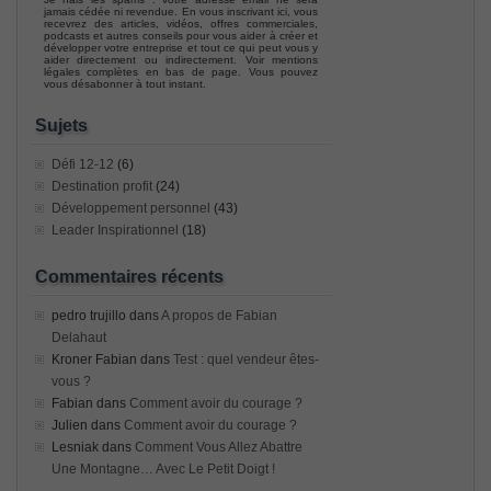
jamais cédée ni revendue. En vous inscrivant ici, vous
recevrez des articles, vidéos, offres commerciales,
podcasts et autres conseils pour vous aider à créer et
développer votre entreprise et tout ce qui peut vous y
aider directement ou indirectement. Voir mentions
légales complètes en bas de page. Vous pouvez
vous désabonner à tout instant.
Sujets
Défi 12-12
(6)
Destination profit
(24)
Développement personnel
(43)
Leader Inspirationnel
(18)
Commentaires récents
pedro trujillo
dans
A propos de Fabian
Delahaut
Kroner Fabian
dans
Test : quel vendeur êtes-
vous ?
Fabian
dans
Comment avoir du courage ?
Julien
dans
Comment avoir du courage ?
Lesniak
dans
Comment Vous Allez Abattre
Une Montagne… Avec Le Petit Doigt !