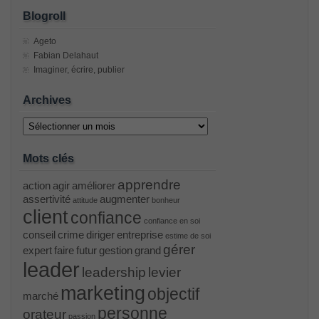
Blogroll
Ageto
Fabian Delahaut
Imaginer, écrire, publier
Archives
Archives
Mots clés
apprendre
action
agir
améliorer
assertivité
augmenter
attitude
bonheur
client
confiance
confiance en soi
conseil
crime
diriger
entreprise
estime de soi
gérer
expert
faire
futur
gestion
grand
leader
leadership
levier
marketing
objectif
marché
personne
orateur
passion