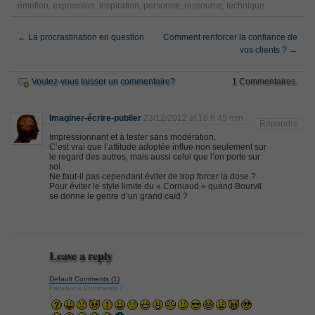
émotion
,
expression
,
inspiration
,
personne
,
ressource
,
technique
←
La procrastination en question
Comment renforcer la confiance de
vos clients ?
→
Voulez-vous laisser un commentaire?
1 Commentaires.
Imaginer-écrire-publier
23/12/2012 at 16 h 45 min
Répondre
Impressionnant et à tester sans modération.
C’est vrai que l’attitude adoptée influe non seulement sur
le regard des autres, mais aussi celui que l’on porte sur
soi.
Ne faut-il pas cependant éviter de trop forcer la dose ?
Pour éviter le style limite du « Corniaud » quand Bourvil
se donne le genre d’un grand caïd ?
Leave a reply
Default Comments (1)
Facebook Comments (
)