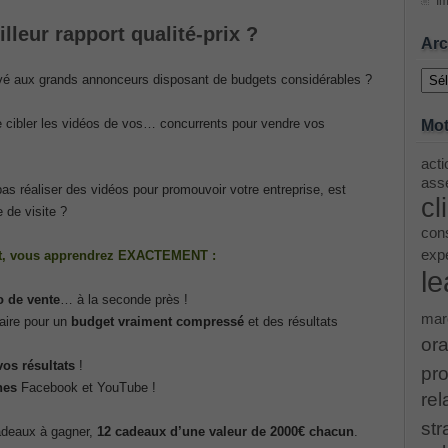
Im
lleur rapport qualité-prix ?
ing Cisco Threat Control Solutions PDF
Arc
Archi
vé aux grands annonceurs disposant de budgets considérables ?
ase 12c: Installation and Administration Exam
de cibler les vidéos de vos… concurrents pour vendre vos
Mot
acti
menting Cisco IP Switched Networks (SWITCH v2.0)Questions
asse
pas réaliser des vidéos pour promouvoir votre entreprise, est
cl
 de visite ?
 Office 365 Identities and Requirements, Microsoft 070-346
cons
exp
t, vous apprendrez EXACTEMENT :
le
ice Architectures Dump
o de vente
… à la seconde près !
mar
taire pour un
budget vraiment compressé
et des résultats
troducing Cisco Data Center Technologies Answer
ora
vos résultats
!
pro
Design and Implementation PDF
nes
Facebook et YouTube !
rel
str
etwork Fundamentals Exam
cadeaux à gagner,
12 cadeaux d’une valeur de 2000€ chacun
.