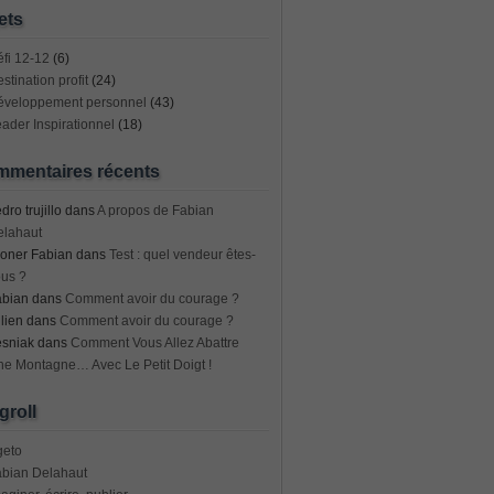
ets
fi 12-12
(6)
stination profit
(24)
éveloppement personnel
(43)
ader Inspirationnel
(18)
mentaires récents
dro trujillo
dans
A propos de Fabian
elahaut
oner Fabian
dans
Test : quel vendeur êtes-
us ?
abian
dans
Comment avoir du courage ?
lien
dans
Comment avoir du courage ?
esniak
dans
Comment Vous Allez Abattre
e Montagne… Avec Le Petit Doigt !
groll
geto
abian Delahaut