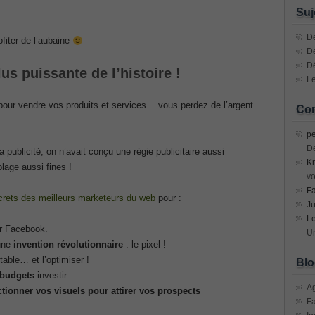
n Devices (CICD) Practice
Suj
mplementing Cisco Network Security Dump
Dé
fiter de l’aubaine
De
D
sional, PMI PMP Answer
lus puissante de l’histoire !
Le
ecurity Professional PDF
our vendre vos produits et services… vous perdez de l’argent
Com
70-534 Exam, Architecting Microsoft Azure Solutions Exam
pe
D
a publicité, on n’avait conçu une régie publicitaire aussi
Kr
very Fundamentals Dumps
blage aussi fines !
vo
F
crets des meilleurs marketeurs du web
pour :
ies and Requirements Questions
Ju
L
r Facebook.
Mware Certified Professional 6 ¨C Data Center Virtualization
Un
’une
invention révolutionnaire
: le pixel !
table… et l’optimiser !
Blo
 budgets
investir.
Cisco Edge Network Security Solutions, Cisco 300-206 Dump
A
tionner vos visuels pour attirer vos prospects
F
ony & Video, Part 1(CIPTV1) Answer