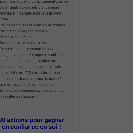
erreur fatale que font pratiquement tous les
dépendants et les chefs d’entreprises !
e astuce imparable pour réussir votre
ntrée !
tre marketing sans Facebook et Youtube,
est comme voyager à cheval !
os voeux pour vous…
étrange secret de Lionel Russo…
Ce spectacle est comparable aux
ntagnes russes : À couper le souffle ! »
 méthode ultime pour scotcher vos
terlocuteurs, rabattre le caquet de votre
ss, séduire en 17,5 secondes chrono… et
re à votre collègue qu’il pue le poney !
mment apprendre les meilleures
chniques de communication en s’amusant
ns quitter son fauteuil ?
30 actions pour gagner
en confiance en soi !