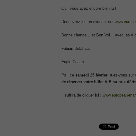
CCNA 200-125
Oui, vous avez encore bien lu !
, Cisco CCNA Cisco Certified Network 
100-105 Answer
Découvrez-les en cliquant sur
www.europe
, Cisco ICND1 Answer, 100-105 Cisco In
Answer
Bonne chance… et Bon Vol… avec les Aig
Cisco 200-310
, CCDA 200-310 Designing for Cisco Int
Fabian Delahaut
Cisco CCDP 300-101
, 300-101 Implementing Cisco IP Routi
Eagle Coach
300-075
, CCNP Collaboration 300-075 Exam Dum
Ps : ce
samedi 25 février
, ruez-vous sur 
Exam Dump
de réserver votre billet VIE au prix déri
810-403 Questions
, Cisco Business Value Specialist 810-
Il suffira de cliquer ici :
www.european-mar
CCNA Collaboration 210-060
, Cisco Implementing Cisco Collaboratio
210-260 Dump
, Cisco CCNA Security Dump, 210-260 I
PMI PMP
, PMP PMP Project Management Profes