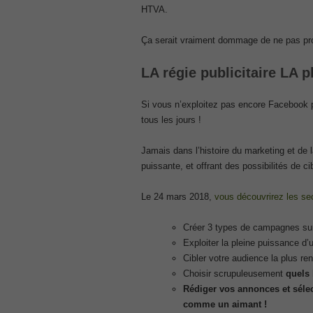
, Cisco Implementing Cisco Collaboratio
HTVA.
210-260 Dump
, Cisco CCNA Security Dump, 210-260 I
Ça serait vraiment dommage de ne pas pro
PMI PMP
, PMP PMP Project Management Profes
LA régie publicitaire LA p
ISC ISC Certification CISSP
, CISSP Certified Information Systems S
Si vous n’exploitez pas encore Facebook p
70-534
tous les jours !
, Microsoft Specialist: Microsoft Azure 
101 Dumps
Jamais dans l’histoire du marketing et de l
, F5 Certification 101 Application Deli
puissante, et offrant des possibilités de ci
Microsoft Office 365 70-346
Le 24 mars 2018,
vous découvrirez les se
, Microsoft Managing Office 365 Identit
2V0-621D Practice
Créer 3 types de campagnes su
, VMware VCP6-DCV Practice, 2V0-621D V
Delta Beta Practice
Exploiter la pleine puissance d
Cibler votre audience la plus ren
Cisco 300-206
Choisir scrupuleusement
quels
, CCNP Security 300-206 Implementing 
Rédiger vos annonces et sélec
Cisco CCNP Collaboration 300-070
comme un aimant !
, 300-070 Implementing Cisco IP Teleph