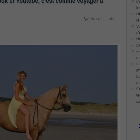
ook et Youtube, c’est comme voyager à
L’
in
Un
No comments
re
Vo
c’
N
L’
« 
mo
La
in
bo
di
Co
te
sa