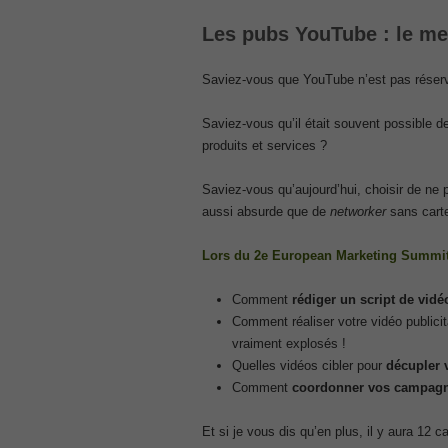
300-207
Les pubs YouTube : le mei
, CCNP Security 300-207 PDF, Implement
1Z0-062 Exam
Saviez-vous que YouTube n’est pas réser
, Oracle Database 1Z0-062 Oracle Datab
CompTIA Network+ N10-006
Saviez-vous qu’il était souvent possible 
, CompTIA CompTIA Network+ Dumps
produits et services ?
300-115 Questions
, Cisco CCDP Questions, 300-115 Imple
Saviez-vous qu’aujourd’hui, choisir de ne 
Microsoft 070-346
aussi absurde que de
networker
sans carte
, Microsoft Office 365 070-346 Managing
Practice
Lors du 2e European Marketing Summi
Cisco CCDP 300-320
, 300-320 Designing Cisco Network Serv
Comment
rédiger un script de vidé
640-916
Comment réaliser votre vidéo publici
, CCNA Data Center 640-916 Answer, In
vraiment explosés !
648-232 PDF
Quelles vidéos cibler pour
décupler 
, APE 648-232 Cisco WebEx Solutions 
Comment
coordonner vos campag
CCNA Wireless 200-355
, Cisco Implementing Cisco Wireless N
Et si je vous dis qu’en plus, il y aura 12 