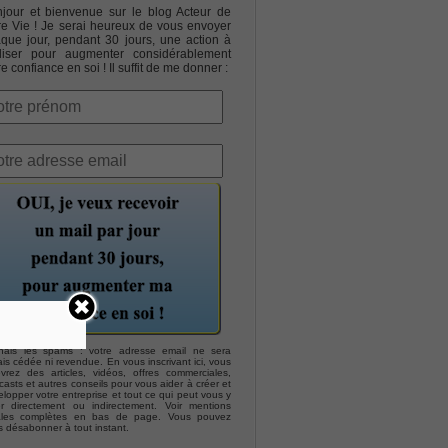
jour et bienvenue sur le blog Acteur de
re Vie ! Je serai heureux de vous envoyer
que jour, pendant 30 jours, une action à
liser pour augmenter considérablement
re confiance en soi ! Il suffit de me donner :
hais les spams : votre adresse email ne sera
is cédée ni revendue. En vous inscrivant ici, vous
evrez des articles, vidéos, offres commerciales,
asts et autres conseils pour vous aider à créer et
lopper votre entreprise et tout ce qui peut vous y
er directement ou indirectement. Voir mentions
ales complètes en bas de page. Vous pouvez
s désabonner à tout instant.