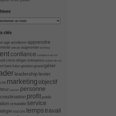
aginer, écrire, publier
hives
ves
s clés
apprendre
on
agir
améliorer
rtivité
augmenter
attitude
bonheur
ient
confiance
confiance en soi
eil
crime
diriger
entreprise
estime de soi
gérer
ert
faire
futur
gestion
grand
ader
leadership
levier
marketing
objectif
ché
personne
teur
passion
profit
crastination
public
service
ation
rentabilité
temps
travail
atégie
succès