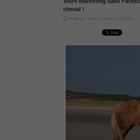
Votre marketing sans Faceb
, /
cheval !
GCFA
Posté par
Thierry Cloës
le
23/02/2017
, /
MB6-702 dumps
, /
300-070
, /
70-980 pdf
, /
070-685
, /
070-243
, /
70-680
, /
PMI-SP
, /
300-375 exam
, /