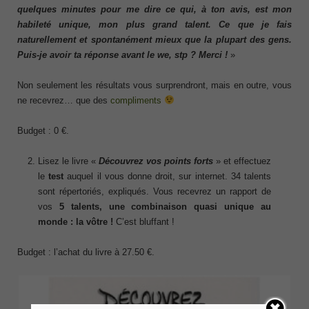
quelques minutes pour me dire ce qui, à ton avis, est mon
habileté unique, mon plus grand talent. Ce que je fais
naturellement et spontanément mieux que la plupart des gens.
Puis-je avoir ta réponse avant le we, stp ? Merci !
»
Non seulement les résultats vous surprendront, mais en outre, vous
ne recevrez… que des
compliments
Budget : 0 €.
Lisez le livre «
Découvrez vos points forts
» et effectuez
le
test
auquel il vous donne droit, sur internet. 34 talents
sont répertoriés, expliqués. Vous recevrez un rapport de
vos
5 talents, une combinaison quasi unique au
monde : la vôtre !
C’est bluffant !
Budget : l’achat du livre à 27.50 €.