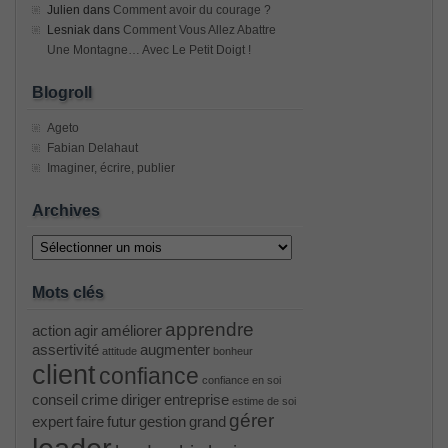
Julien
dans
Comment avoir du courage ?
Lesniak
dans
Comment Vous Allez Abattre
Une Montagne… Avec Le Petit Doigt !
Blogroll
Ageto
Fabian Delahaut
Imaginer, écrire, publier
Archives
Archives
Mots clés
apprendre
action
agir
améliorer
assertivité
augmenter
attitude
bonheur
client
confiance
confiance en soi
conseil
crime
diriger
entreprise
estime de soi
gérer
expert
faire
futur
gestion
grand