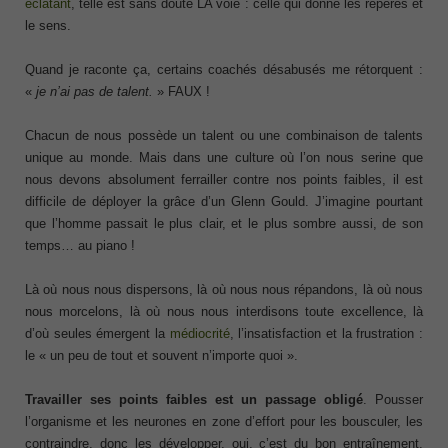
éclatant
, telle est sans doute LA voie : celle qui donne les repères et
le sens.
Quand je raconte ça, certains coachés désabusés me rétorquent :
«
je n’ai pas de talent.
» FAUX !
Chacun de nous possède un talent ou une combinaison de talents
unique au monde. Mais dans une culture où l’on nous serine que
nous devons absolument ferrailler contre nos points faibles, il est
difficile de déployer la grâce d’un Glenn Gould. J’imagine pourtant
que l’homme passait le plus clair, et le plus sombre aussi, de son
temps… au piano !
Là où nous nous dispersons, là où nous nous répandons, là où nous
nous morcelons, là où nous nous interdisons toute excellence, là
d’où seules émergent la
médiocrité
, l’insatisfaction et la frustration :
le « un peu de tout et souvent n’importe quoi ».
Travailler ses points faibles est un passage obligé
. Pousser
l’organisme et les neurones en zone d’effort pour les bousculer, les
contraindre, donc les développer, oui, c’est du bon entraînement.