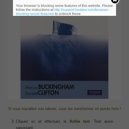
Your browser is blocking some features of this website. Please
follow the instructions at
http://support.heateor.com/browser-
blocking-social-features/
to unblock these.
Si vous travaillez vos talents, vous les transformez en points forts !
Cliquez ici et effectuez le
Kolbe test
. Tout aussi
saisissant.