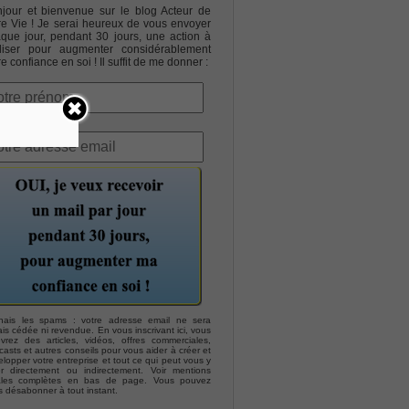
jour et bienvenue sur le blog Acteur de
re Vie ! Je serai heureux de vous envoyer
que jour, pendant 30 jours, une action à
liser pour augmenter considérablement
re confiance en soi ! Il suffit de me donner :
hais les spams : votre adresse email ne sera
is cédée ni revendue. En vous inscrivant ici, vous
evrez des articles, vidéos, offres commerciales,
asts et autres conseils pour vous aider à créer et
lopper votre entreprise et tout ce qui peut vous y
er directement ou indirectement. Voir mentions
ales complètes en bas de page. Vous pouvez
s désabonner à tout instant.