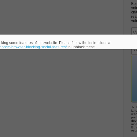
Bon
vot
cha
réa
vot
Associate CCNA (v3.0) Dump
king some features of this website. Please follow the instructions at
eor.com/browser-blocking-social-features/
to unblock these.
terconnecting Cisco Networking Devices Part 1 (ICND1 v3.0)
ernetwork Solutions, Cisco 200-310 PDF
ng (ROUTE v2.0) Exam
p, Implementing Cisco IP Telephony & Video, Part 2(CIPTV2)
Je 
jama
rec
podc
déve
403 Selling Business Outcomes Questions
aid
lég
vou