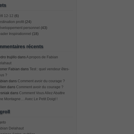
ets
fi 12-12
(6)
stination profit
(24)
éveloppement personnel
(43)
ader Inspirationnel
(18)
mentaires récents
dro trujillo
dans
A propos de Fabian
elahaut
oner Fabian
dans
Test : quel vendeur êtes-
us ?
abian
dans
Comment avoir du courage ?
lien
dans
Comment avoir du courage ?
esniak
dans
Comment Vous Allez Abattre
e Montagne… Avec Le Petit Doigt !
groll
geto
abian Delahaut