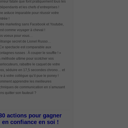
erreur fatale que font pratiquement tous les
dépendants et les chefs d’entreprises !
e astuce imparable pour réussir votre
ntrée !
tre marketing sans Facebook et Youtube,
est comme voyager à cheval !
os voeux pour vous…
étrange secret de Lionel Russo…
Ce spectacle est comparable aux
ntagnes russes : À couper le souffle ! »
 méthode ultime pour scotcher vos
terlocuteurs, rabattre le caquet de votre
ss, séduire en 17,5 secondes chrono… et
re à votre collègue qu’il pue le poney !
mment apprendre les meilleures
chniques de communication en s’amusant
ns quitter son fauteuil ?
30 actions pour gagner
en confiance en soi !