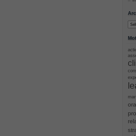
Im
ing Cisco Threat Control Solutions PDF
Arc
Archi
ase 12c: Installation and Administration Exam
Mot
acti
menting Cisco IP Switched Networks (SWITCH v2.0)Questions
asse
cl
 Office 365 Identities and Requirements, Microsoft 070-346
cons
exp
le
ice Architectures Dump
mar
troducing Cisco Data Center Technologies Answer
ora
pro
Design and Implementation PDF
rel
str
etwork Fundamentals Exam