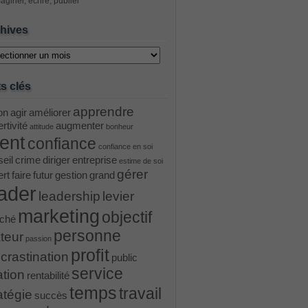
aginer, écrire, publier
hives
ves
s clés
apprendre
on
agir
améliorer
rtivité
augmenter
attitude
bonheur
ient
confiance
confiance en soi
eil
crime
diriger
entreprise
estime de soi
gérer
ert
faire
futur
gestion
grand
ader
leadership
levier
marketing
objectif
ché
personne
teur
passion
profit
crastination
public
service
ation
rentabilité
temps
travail
atégie
succès