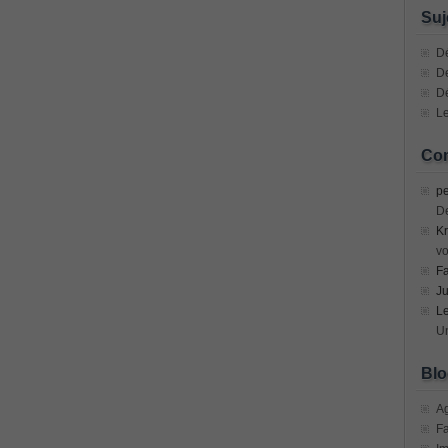
n Devices (CICD) Practice
Suj
mplementing Cisco Network Security Dump
Dé
De
D
sional, PMI PMP Answer
Le
ecurity Professional PDF
Com
70-534 Exam, Architecting Microsoft Azure Solutions Exam
pe
D
Kr
very Fundamentals Dumps
vo
F
ies and Requirements Questions
Ju
L
Mware Certified Professional 6 ¨C Data Center Virtualization
Un
Blo
Cisco Edge Network Security Solutions, Cisco 300-206 Dump
A
F
ony & Video, Part 1(CIPTV1) Answer