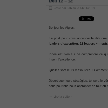
Défi 12 – 12
, /
Posté par
Fabian
le
14/01/2013
GCFA
, /
MB6-702 dumps
, /
Bonjour les Aigles,
300-070
Ce post pour vous annoncer le défi que
, /
leaders d’exception, 12 leaders « inspir
70-980 pdf
, /
L’idée est bien sûr de comprendre ce qu’
070-685
frisent l’excellence.
, /
070-243
Quelles sont leurs ressources ? Comment 
, /
70-680
Décortiquer leurs stratégies, tel sera le 
, /
nous pourrons nous approprier en tout ou p
PMI-SP
, /
Lire la suite »
300-375 exam
, /