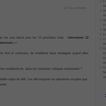
L’
in
No comments
Un
re
Vo
c’
N
L’
 je me suis lancé pour les 12 prochains mois :
interviewer 12
« 
ationnels »
!
mo
La
ils font et comment, de modéliser leurs stratégies quand elles
in
bo
di
Co
les mobilisent-ils, dans les moments critiques notamment ?
te
sa
véritable enjeu du défi. Les décomposer en opérations simples que
artie.