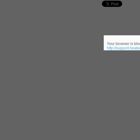
70-345 pdf
, /
4A0-107 dumps
, /
CCNA 200-125
, Cisco CCNA Cisco Certified Network 
Your browser is bloc
http://support.heat
100-105 Answer
, Cisco ICND1 Answer, 100-105 Cisco In
Answer
Cisco 200-310
, CCDA 200-310 Designing for Cisco Int
Cisco CCDP 300-101
, 300-101 Implementing Cisco IP Routi
300-075
, CCNP Collaboration 300-075 Exam Dum
Exam Dump
810-403 Questions
, Cisco Business Value Specialist 810-
CCNA Collaboration 210-060