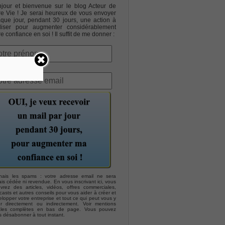
jour et bienvenue sur le blog Acteur de
re Vie ! Je serai heureux de vous envoyer
que jour, pendant 30 jours, une action à
liser pour augmenter considérablement
re confiance en soi ! Il suffit de me donner :
hais les spams : votre adresse email ne sera
is cédée ni revendue. En vous inscrivant ici, vous
evrez des articles, vidéos, offres commerciales,
asts et autres conseils pour vous aider à créer et
lopper votre entreprise et tout ce qui peut vous y
er directement ou indirectement. Voir mentions
ales complètes en bas de page. Vous pouvez
s désabonner à tout instant.