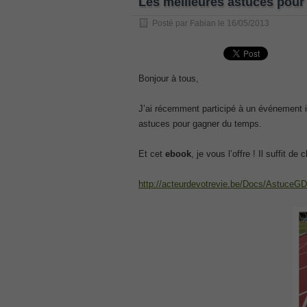
Les meilleures astuces pour
, /
Posté par
Fabian
le
16/05/2013
GCFA
, /
MB6-702 dumps
, /
Bonjour à tous,
300-070
J’ai récemment participé à un événement in
, /
astuces pour gagner du temps.
70-980 pdf
, /
Et cet
ebook
, je vous l’offre ! Il suffit de 
070-685
, /
http://acteurdevotrevie.be/Docs/Astuc
070-243
, /
70-680
, /
PMI-SP
, /
300-375 exam
, /