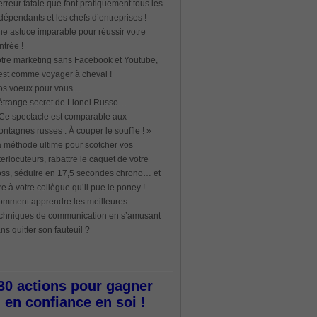
erreur fatale que font pratiquement tous les
dépendants et les chefs d’entreprises !
e astuce imparable pour réussir votre
ntrée !
tre marketing sans Facebook et Youtube,
est comme voyager à cheval !
os voeux pour vous…
étrange secret de Lionel Russo…
Ce spectacle est comparable aux
ntagnes russes : À couper le souffle ! »
 méthode ultime pour scotcher vos
terlocuteurs, rabattre le caquet de votre
ss, séduire en 17,5 secondes chrono… et
re à votre collègue qu’il pue le poney !
mment apprendre les meilleures
chniques de communication en s’amusant
ns quitter son fauteuil ?
30 actions pour gagner
en confiance en soi !