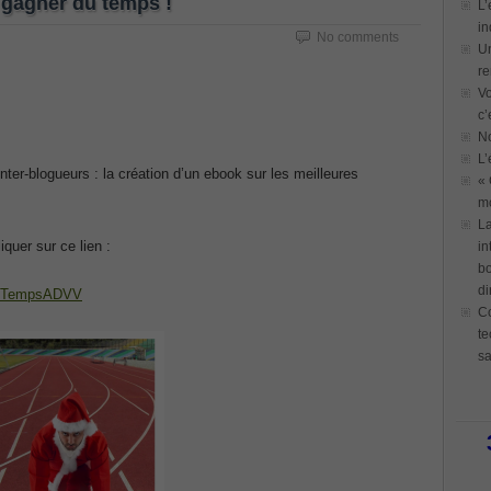
 gagner du temps !
L’
in
No comments
Un
re
Vo
c’
N
L’
ter-blogueurs : la création d’un ebook sur les meilleures
« 
mo
La
cliquer sur ce lien :
in
bo
di
eGDTempsADVV
Co
te
sa