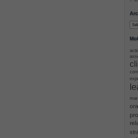
Im
ing Cisco Threat Control Solutions PDF
Arc
Archi
ase 12c: Installation and Administration Exam
Mot
acti
menting Cisco IP Switched Networks (SWITCH v2.0)Questions
asse
cl
 Office 365 Identities and Requirements, Microsoft 070-346
cons
exp
le
ice Architectures Dump
mar
troducing Cisco Data Center Technologies Answer
ora
pro
Design and Implementation PDF
rel
str
etwork Fundamentals Exam