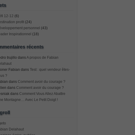
ets
fi 12-12
(6)
stination profit
(24)
éveloppement personnel
(43)
ader Inspirationnel
(18)
mentaires récents
dro trujillo
dans
A propos de Fabian
elahaut
oner Fabian
dans
Test : quel vendeur êtes-
us ?
abian
dans
Comment avoir du courage ?
lien
dans
Comment avoir du courage ?
esniak
dans
Comment Vous Allez Abattre
e Montagne… Avec Le Petit Doigt !
groll
geto
abian Delahaut