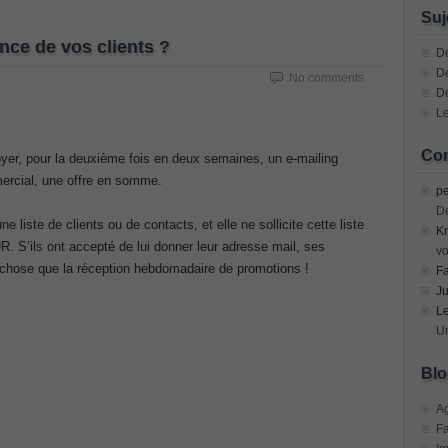
n Devices (CICD) Practice
Suj
nce de vos clients ?
mplementing Cisco Network Security Dump
Dé
De
No comments
D
sional, PMI PMP Answer
Le
ecurity Professional PDF
Com
yer, pour la deuxième fois en deux semaines, un e-mailing
rcial, une offre en somme.
70-534 Exam, Architecting Microsoft Azure Solutions Exam
pe
D
liste de clients ou de contacts, et elle ne sollicite cette liste
Kr
very Fundamentals Dumps
 S’ils ont accepté de lui donner leur adresse mail, ses
vo
 chose que la réception hebdomadaire de promotions !
F
ies and Requirements Questions
Ju
L
Mware Certified Professional 6 ¨C Data Center Virtualization
Un
Blo
Cisco Edge Network Security Solutions, Cisco 300-206 Dump
A
F
ony & Video, Part 1(CIPTV1) Answer