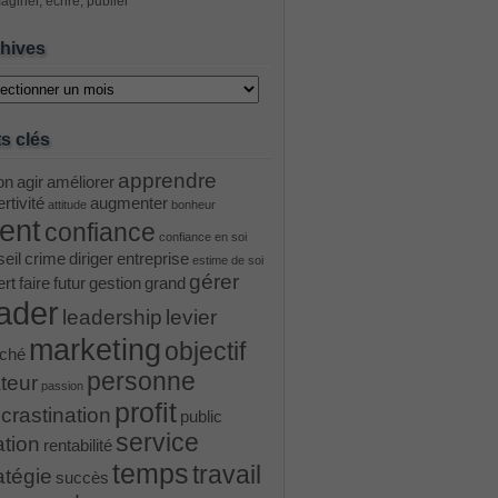
aginer, écrire, publier
hives
ves
s clés
apprendre
on
agir
améliorer
rtivité
augmenter
attitude
bonheur
ient
confiance
confiance en soi
eil
crime
diriger
entreprise
estime de soi
gérer
ert
faire
futur
gestion
grand
ader
leadership
levier
marketing
objectif
ché
personne
teur
passion
profit
crastination
public
service
ation
rentabilité
temps
travail
atégie
succès