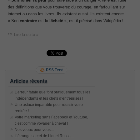
«
Surmonter la
peur
pour faire face à un danger », telle est l’une
des définitions que vous trouverez du courage, en farfouillant sur
internet ou dans les livres. Ils existent aussi. Ils existent encore.
« Son
contraire
est la
lâcheté
», est-il précisé dans Wikipédia !
Lire la suite »
RSS Feed
Articles récents
L’erreur fatale que font pratiquement tous les
indépendants et les chefs d’entreprises !
Une astuce imparable pour réussir votre
rentrée !
Votre marketing sans Facebook et Youtube,
c’est comme voyager à cheval !
Nos voeux pour vous…
L’étrange secret de Lionel Russo…