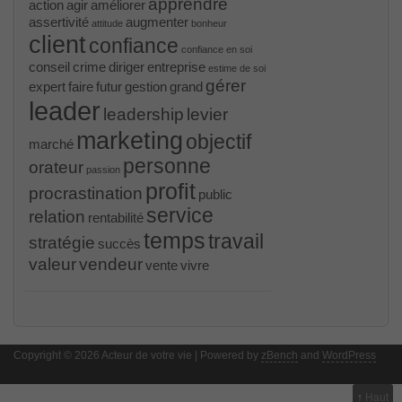
apprendre
action
agir
améliorer
assertivité
augmenter
attitude
bonheur
client
confiance
confiance en soi
conseil
crime
diriger
entreprise
estime de soi
gérer
expert
faire
futur
gestion
grand
leader
leadership
levier
marketing
objectif
marché
personne
orateur
passion
profit
procrastination
public
service
relation
rentabilité
temps
travail
stratégie
succès
valeur
vendeur
vente
vivre
PR000041 pdf
, /
H12-221 dumps
, /
500-265
, /
CWSP-205 study guide pdf
, /
C-HANATEC151
, /
PEGACPBA71V1 vce
, /
70-465
, /
70-333
, /
352-
001 practice
, /
GCFA
, /
MB6-702 dumps
, /
300-
Copyright © 2026 Acteur de votre vie | Powered by
070
, /
70-980 pdf
, /
070-685
, /
070-243
, /
70-680
,
zBench
and
WordPress
/
PMI-SP
, /
300-375 exam
, /
70-345 pdf
, /
4A0-107
dumps
, /
CCNA 200-125
, Cisco CCNA Cisco
Certified Network Associate CCNA (v3.0) Dump
↑
Haut