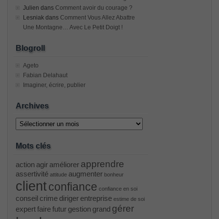
Julien
dans
Comment avoir du courage ?
Lesniak
dans
Comment Vous Allez Abattre
Une Montagne… Avec Le Petit Doigt !
Blogroll
Ageto
Fabian Delahaut
Imaginer, écrire, publier
Archives
Archives
Mots clés
apprendre
action
agir
améliorer
assertivité
augmenter
attitude
bonheur
client
confiance
confiance en soi
conseil
crime
diriger
entreprise
estime de soi
gérer
expert
faire
futur
gestion
grand