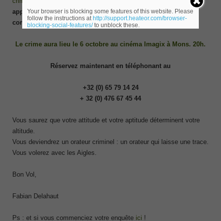
crime de l’orateur »
.
Un véritable one man show où vous
Your browser is blocking some features of this website. Please
apprendrez, en vous amusant, à devenir un meilleur
follow the instructions at
http://support.heateor.com/browser-
communicant !
blocking-social-features/
to unblock these.
Le crime aura lieu le 6 octobre au cinéma Imagix à Mons. 20h.
Réservez maintenant en téléphonant au
+32 (0) 65 79 14 24
+ 32 (0) 476 67 45 44
Vous saurez que votre attitude et votre aptitude déterminent votre
altitude.
Vous deviendrez un orateur criminel : un orateur qui laisse une trace.
Vous volerez avec les Aigles.
Bon Vol,
Fabian Delahaut
Ps : et si vous commenciez votre enquête
ici
!