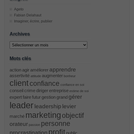
Ageto
Fabian Delahaut
Imaginer, écrire, publier
Archives
Archives
Mots clés
apprendre
action
agir
améliorer
assertivité
augmenter
attitude
bonheur
client
confiance
confiance en soi
conseil
crime
diriger
entreprise
estime de soi
gérer
expert
faire
futur
gestion
grand
leader
leadership
levier
marketing
objectif
marché
personne
orateur
passion
profit
procrastination
public