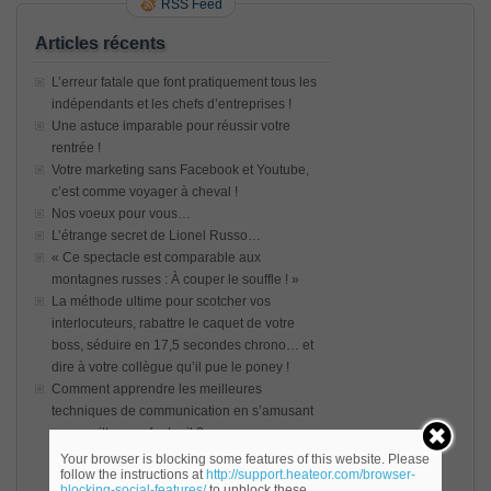
RSS Feed
Articles récents
L’erreur fatale que font pratiquement tous les
indépendants et les chefs d’entreprises !
Une astuce imparable pour réussir votre
rentrée !
Votre marketing sans Facebook et Youtube,
c’est comme voyager à cheval !
Nos voeux pour vous…
L’étrange secret de Lionel Russo…
« Ce spectacle est comparable aux
montagnes russes : À couper le souffle ! »
La méthode ultime pour scotcher vos
interlocuteurs, rabattre le caquet de votre
boss, séduire en 17,5 secondes chrono… et
dire à votre collègue qu’il pue le poney !
Comment apprendre les meilleures
techniques de communication en s’amusant
sans quitter son fauteuil ?
Your browser is blocking some features of this website. Please
follow the instructions at
http://support.heateor.com/browser-
blocking-social-features/
to unblock these.