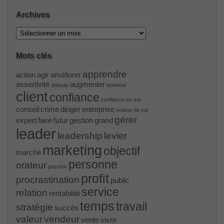
Archives
Archives
Mots clés
apprendre
action
agir
améliorer
assertivité
augmenter
attitude
bonheur
client
confiance
confiance en soi
conseil
crime
diriger
entreprise
estime de soi
gérer
expert
faire
futur
gestion
grand
leader
leadership
levier
marketing
objectif
marché
personne
orateur
passion
profit
procrastination
public
service
relation
rentabilité
temps
travail
stratégie
succès
valeur
vendeur
vente
vivre