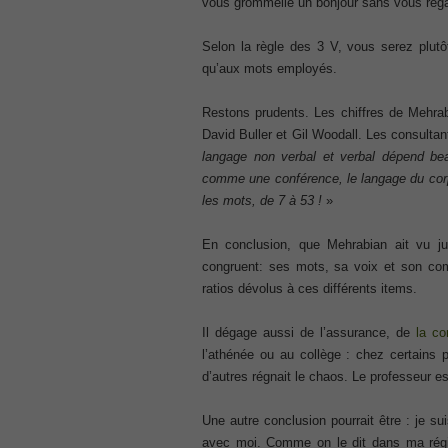
vous grommelle un bonjour sans vous rega
300-207
, CCNP Security 300-207 PDF, Implement
Selon la règle des 3 V, vous serez plutô
1Z0-062 Exam
qu’aux mots employés.
, Oracle Database 1Z0-062 Oracle Datab
CompTIA Network+ N10-006
Restons prudents. Les chiffres de Mehra
, CompTIA CompTIA Network+ Dumps
David Buller et Gil Woodall. Les consultan
langage non verbal et verbal dépend bea
300-115 Questions
comme une conférence, le langage du corp
, Cisco CCDP Questions, 300-115 Imple
les mots, de 7 à 53 !
»
Microsoft 070-346
, Microsoft Office 365 070-346 Managing
Practice
En conclusion, que Mehrabian ait vu j
congruent: ses mots, sa voix et son co
Cisco CCDP 300-320
ratios dévolus à ces différents items.
, 300-320 Designing Cisco Network Serv
640-916
Il dégage aussi de l’assurance, de
la co
, CCNA Data Center 640-916 Answer, In
l’athénée ou au collège : chez certains 
648-232 PDF
d’autres régnait le chaos. Le professeur es
, APE 648-232 Cisco WebEx Solutions 
CCNA Wireless 200-355
Une autre conclusion pourrait être : je su
, Cisco Implementing Cisco Wireless N
avec moi. Comme on le dit dans ma rég