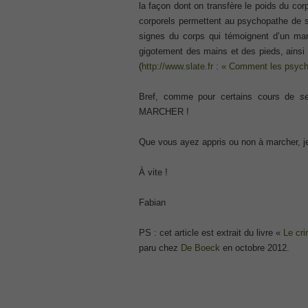
la façon dont on transfère le poids du co
ISC ISC Certification CISSP
corporels permettent au psychopathe de se
, CISSP Certified Information Systems S
signes du corps qui témoignent d’un man
70-534
gigotement des mains et des pieds, ainsi
, Microsoft Specialist: Microsoft Azure 
(
http://www.slate.fr : « Comment les psyc
101 Dumps
, F5 Certification 101 Application Deli
Bref, comme pour certains cours de
se
Microsoft Office 365 70-346
MARCHER !
, Microsoft Managing Office 365 Identit
2V0-621D Practice
Que vous ayez appris ou non à marcher, j
, VMware VCP6-DCV Practice, 2V0-621D V
Delta Beta Practice
À vite !
Cisco 300-206
, CCNP Security 300-206 Implementing 
Fabian
Cisco CCNP Collaboration 300-070
, 300-070 Implementing Cisco IP Teleph
PS : cet article est extrait du livre «
Le cri
300-207
paru chez
De Boeck
en octobre 2012.
, CCNP Security 300-207 PDF, Implement
1Z0-062 Exam
, Oracle Database 1Z0-062 Oracle Datab