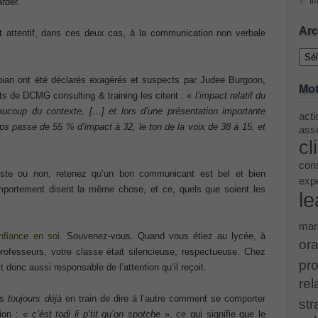
Im
rder.
ing Cisco Threat Control Solutions PDF
Arc
t attentif, dans ces deux cas, à la communication non verbale
Archi
ase 12c: Installation and Administration Exam
bian ont été déclarés exagérés et suspects par Judee Burgoon,
Mot
ts de DCMG consulting & training les citent : «
l’impact relatif du
ucoup du contexte, […] et lors d’une présentation importante
acti
s passe de 55 % d’impact à 32, le ton de la voix de 38 à 15, et
menting Cisco IP Switched Networks (SWITCH v2.0)Questions
asse
cl
 Office 365 Identities and Requirements, Microsoft 070-346
cons
uste ou non, retenez qu’un bon communicant est bel et bien
exp
mportement disent la même chose, et ce, quels que soient les
le
ice Architectures Dump
mar
nfiance en soi
. Souvenez-vous. Quand vous étiez au lycée, à
troducing Cisco Data Center Technologies Answer
ora
professeurs, votre classe était silencieuse, respectueuse. Chez
pro
t donc aussi responsable de l’attention qu’il reçoit.
Design and Implementation PDF
rel
is
toujours déjà
en train de dire à l’autre comment se comporter
str
etwork Fundamentals Exam
ion : «
c’èst todi li p’tit qu’on spotche
», ce qui signifie que le