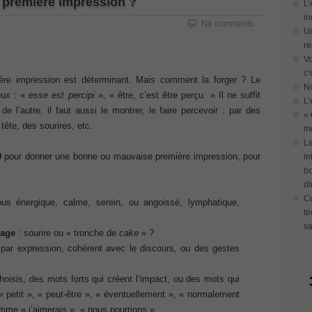
première impression ?
L’
in
No comments
Un
re
Vo
c’
ère impression est déterminant. Mais comment la forger ? Le
N
eux : «
esse est percipi
», « être, c’est être perçu
.
» Il ne suffit
L’
e l’autre, il faut aussi le montrer, le faire percevoir : par des
« 
ête, des sourires, etc.
mo
La
0
pour donner une bonne ou mauvaise première impression, pour
in
bo
di
Co
us énergique, calme, serein, ou angoissé, lymphatique,
te
sa
sage
: sourire ou « tronche de
cake
» ?
par expression, cohérent avec le discours, ou des gestes
oisis, des mots forts qui créent l‘impact, ou des mots qui
 petit », « peut-être », « éventuellement », « normalement
mme « j’aimerais », « nous pourrions »