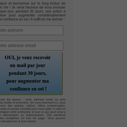
jour et bienvenue sur le blog Acteur de
re Vie ! Je serai heureux de vous envoyer
que jour, pendant 30 jours, une action à
liser pour augmenter considérablement
re confiance en soi ! Il suffit de me donner :
hais les spams : votre adresse email ne sera
is cédée ni revendue. En vous inscrivant ici, vous
evrez des articles, vidéos, offres commerciales,
asts et autres conseils pour vous aider à créer et
lopper votre entreprise et tout ce qui peut vous y
er directement ou indirectement. Voir mentions
ales complètes en bas de page. Vous pouvez
s désabonner à tout instant.