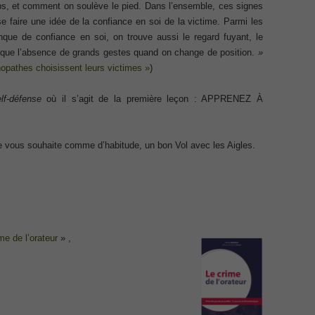
rps, et comment on soulève le pied. Dans l’ensemble, ces signes
Exam
Exa
 faire une idée de la confiance en soi de la victime. Parmi les
Appl
ecurity Professional PDF
Micr
que de confiance en soi, on trouve aussi le regard fuyant, le
Offi
 que l’absence de grands gestes quand on change de position.
»
Ques
70-534 Exam, Architecting Microsoft Azure Solutions Exam
DCV 
hopathes choisissent leurs victimes »
)
Profe
Delt
very Fundamentals Dumps
Secu
lf-défense
où il s’agit de la première leçon : APPRENEZ À
Netw
Dum
070 
ies and Requirements Questions
Part
300-
e vous souhaite comme d’habitude, un bon Vol avec les Aigles.
Cont
Mware Certified Professional 6 ¨C Data Center Virtualization
Data
Inst
Netw
Net
Cisco Edge Network Security Solutions, Cisco 300-206 Dump
CCDP
IP S
Micr
Mana
ony & Video, Part 1(CIPTV1) Answer
me de l’orateur
» ,
Requ
CCD
Netw
ing Cisco Threat Control Solutions PDF
CCNA
Cisc
232 
Desi
ase 12c: Installation and Administration Exam
200-