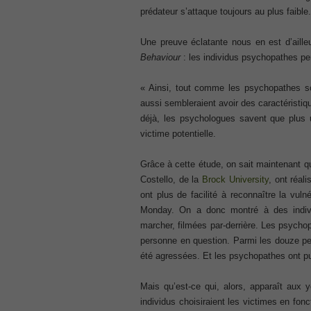
CCNA 200-125
prédateur s’attaque toujours au plus faible.
, Cisco CCNA Cisco Certified Network 
100-105 Answer
Une preuve éclatante nous en est d’aill
, Cisco ICND1 Answer, 100-105 Cisco In
Behaviour
: les individus psychopathes pe
Answer
Cisco 200-310
« Ainsi, tout comme les psychopathes son
, CCDA 200-310 Designing for Cisco Int
aussi sembleraient avoir des caractérist
Cisco CCDP 300-101
déjà, les psychologues savent que plus u
, 300-101 Implementing Cisco IP Routi
victime potentielle.
300-075
, CCNP Collaboration 300-075 Exam Dum
Grâce à cette étude, on sait maintenant q
Exam Dump
Costello, de la
Brock University
, ont réal
810-403 Questions
ont plus de facilité à reconnaître la vul
, Cisco Business Value Specialist 810-
Monday. On a donc montré à des indiv
CCNA Collaboration 210-060
marcher, filmées par-derrière. Les psychopa
, Cisco Implementing Cisco Collaboratio
personne en question. Parmi les douze pe
été agressées. Et les psychopathes ont pu
210-260 Dump
, Cisco CCNA Security Dump, 210-260 I
Mais qu’est-ce qui, alors, apparaît aux
PMI PMP
individus choisiraient les victimes en fon
, PMP PMP Project Management Profes