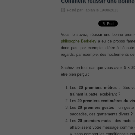
Comment réussir une bonne 
, /
Posté par
Fabian
le
19/08/2013
GCFA
, /
MB6-702 dumps
, /
Vous le savez, réussir une bonne premi
philosophe Berkeley
a eu ce propos fam
300-070
donc pas, par exemple, d’être à l’écoute d
, /
regards, par exemple, des hochements de t
70-980 pdf
, /
Sachez en tout cas que vous avez
5 × 2
070-685
être bien perçu :
, /
070-243
Les
20 premiers mètres
: êtes-vo
, /
traînant la patte, exubérant ?
70-680
Les
20 premiers centimètres du vi
, /
Les
20 premiers gestes
: un geste 
PMI-SP
saccadés, des grattements divers ?
, /
Les
20 premiers mots
: des mots ch
300-375 exam
affaiblissent votre message comme «
, /
», sans compter les conditionnels co