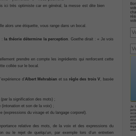
Bon
is ici très optimiste car en général, la messe est dite bien
vot
cha
réa
vot
lle alors une étiquette, vous range dans un bocal.
e :
la théorie détermine la perception
. Goethe dirait : « Je vois
Associate CCNA (v3.0) Dump
terconnecting Cisco Networking Devices Part 1 (ICND1 v3.0)
iellement prendre en compte les ingrédients qui renforcent cette
tte collée sur le bocal.
ernetwork Solutions, Cisco 200-310 PDF
l’expérience d’
Albert
Mehrabian
et sa
règle des
trois V
, basée
ng (ROUTE v2.0) Exam
par la signification des mots) ;
p, Implementing Cisco IP Telephony & Video, Part 2(CIPTV2)
intonation et son de la voix) ;
Je 
jama
e (expressions du visage et du langage corporel).
rec
podc
déve
403 Selling Business Outcomes Questions
aid
importance relative des mots, de la voix et des expressions du
lég
vou
ion ou le rejet de quelqu’un, par exemple lors d’un entretien