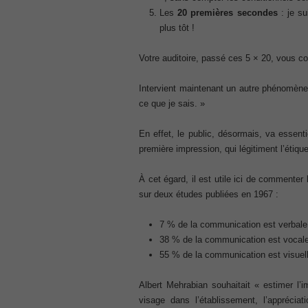
70-345 pdf
Les
20 premières secondes
: je su
plus tôt !
, /
4A0-107 dumps
Votre auditoire, passé ces 5 × 20, vous co
, /
CCNA 200-125
Intervient maintenant un autre phénomèn
, Cisco CCNA Cisco Certified Network 
ce que je sais. »
100-105 Answer
, Cisco ICND1 Answer, 100-105 Cisco In
En effet, le public, désormais, va essent
Answer
première impression, qui légitiment l’étique
Cisco 200-310
, CCDA 200-310 Designing for Cisco Int
À cet égard, il est utile ici de commenter 
Cisco CCDP 300-101
sur deux études publiées en 1967 :
, 300-101 Implementing Cisco IP Routi
300-075
7 % de la communication est verbale (
, CCNP Collaboration 300-075 Exam Dum
38 % de la communication est vocale (
Exam Dump
55 % de la communication est visuell
810-403 Questions
, Cisco Business Value Specialist 810-
Albert Mehrabian souhaitait « estimer l’
CCNA Collaboration 210-060
visage dans l’établissement, l’appréciat