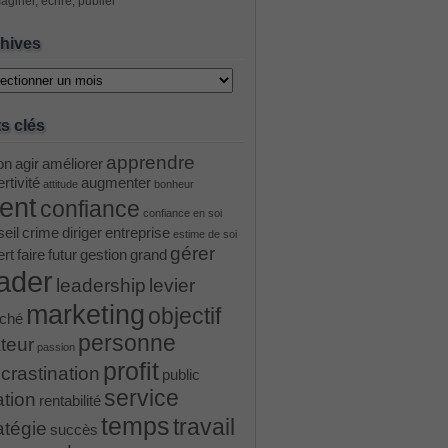
aginer, écrire, publier
hives
ves
s clés
apprendre
on
agir
améliorer
rtivité
augmenter
attitude
bonheur
ient
confiance
confiance en soi
eil
crime
diriger
entreprise
estime de soi
gérer
ert
faire
futur
gestion
grand
ader
leadership
levier
marketing
objectif
ché
personne
teur
passion
profit
crastination
public
service
ation
rentabilité
temps
travail
atégie
succès