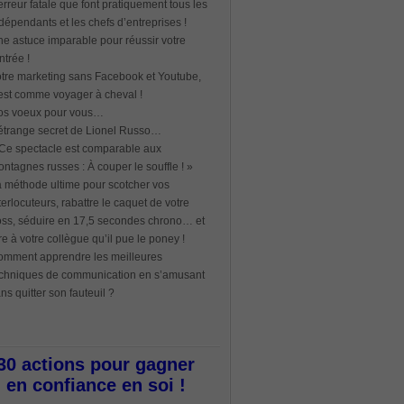
erreur fatale que font pratiquement tous les
dépendants et les chefs d’entreprises !
e astuce imparable pour réussir votre
ntrée !
tre marketing sans Facebook et Youtube,
est comme voyager à cheval !
os voeux pour vous…
étrange secret de Lionel Russo…
Ce spectacle est comparable aux
ntagnes russes : À couper le souffle ! »
 méthode ultime pour scotcher vos
terlocuteurs, rabattre le caquet de votre
ss, séduire en 17,5 secondes chrono… et
re à votre collègue qu’il pue le poney !
mment apprendre les meilleures
chniques de communication en s’amusant
ns quitter son fauteuil ?
30 actions pour gagner
en confiance en soi !