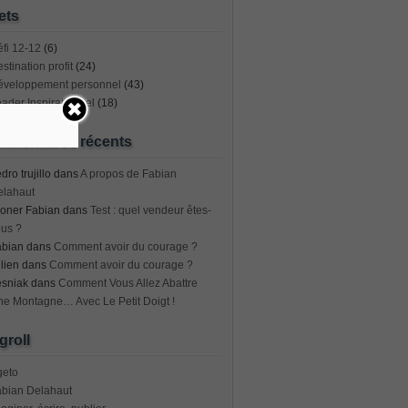
ets
fi 12-12
(6)
stination profit
(24)
éveloppement personnel
(43)
ader Inspirationnel
(18)
mentaires récents
dro trujillo
dans
A propos de Fabian
elahaut
oner Fabian
dans
Test : quel vendeur êtes-
us ?
abian
dans
Comment avoir du courage ?
lien
dans
Comment avoir du courage ?
esniak
dans
Comment Vous Allez Abattre
e Montagne… Avec Le Petit Doigt !
groll
geto
abian Delahaut