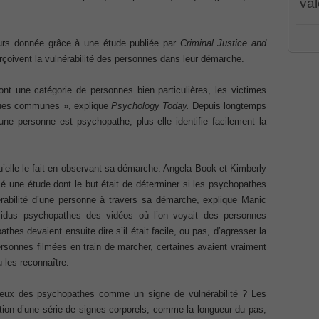
val
Associate CCNA (v3.0) Dump
PR00
eurs donnée grâce à une étude publiée par
Criminal Justice and
CWSP
terconnecting Cisco Networking Devices Part 1 (ICND1 v3.0)
PEG
rçoivent la vulnérabilité des personnes dans leur démarche.
001 
070
,
/
PMI
t une catégorie de personnes bien particulières, les victimes
dum
ernetwork Solutions, Cisco 200-310 PDF
iques communes », explique
Psychology Today.
Depuis longtemps
Cert
100-
ne personne est psychopathe, plus elle identifie facilement la
Cisc
ng (ROUTE v2.0) Exam
Part
CCDA
Solu
101
,
p, Implementing Cisco IP Telephony & Video, Part 2(CIPTV2)
u’elle le fait en observant sa démarche. Angela Book et Kimberly
(ROU
isé une étude dont le but était de déterminer si les psychopathes
Coll
Impl
nérabilité d’une personne à travers sa démarche, explique Manic
2(C
403 Selling Business Outcomes Questions
idus psychopathes des vidéos où l’on voyait des personnes
Cisc
Busi
thes devaient ensuite dire s’il était facile, ou pas, d’agresser la
Coll
n Devices (CICD) Practice
Cisc
rsonnes filmées en train de marcher, certaines avaient vraiment
210
 les reconnaître.
210-
Dum
mplementing Cisco Network Security Dump
Prof
 yeux des psychopathes comme un signe de vulnérabilité ? Les
Certi
Syst
ction d’une série de signes corporels, comme la longueur du pas,
sional, PMI PMP Answer
Micro