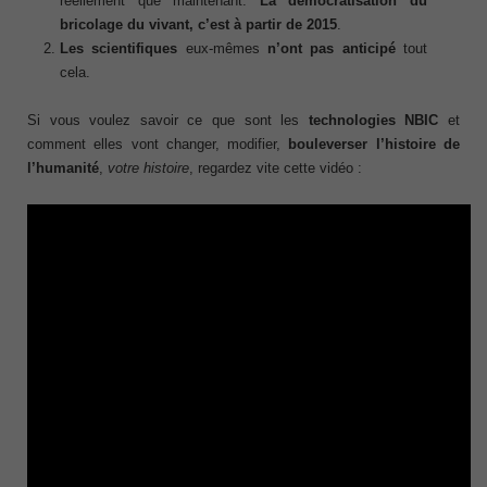
réellement que maintenant.
La démocratisation du
bricolage du vivant, c’est à partir de 2015
.
Les scientifiques
eux-mêmes
n’ont pas anticipé
tout
cela.
Si vous voulez savoir ce que sont les
technologies NBIC
et
comment elles vont changer, modifier,
bouleverser l’histoire de
l’humanité
,
votre histoire
, regardez vite cette vidéo :