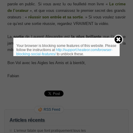
parole en public. Si vous avez lu ou feuilleté mon livre «
Le crime
de l’orateur
», et que vous connaissez le premier secret des grands
orateurs : «
réussir son entrée et sa sortie
. » Si vous voulez savoir
ce qu’est une sortie réussie, regardez VRAIMENT la vidéo.
La
sortie
de Laurent Alexandre est
la plus brillante
que j’aie vue
jamais. La plus forte. Et plus jamais vous ne verrez le réel de la
Your browser is blocking some features of this website. Please
même façon.
follow the instructions at
http://support.heateor.com/browser-
blocking-social-features/
to unblock these.
Bon Vol avec les Aigles les Amis et à bientôt,
Fabian
RSS Feed
Articles récents
L’erreur fatale que font pratiquement tous les