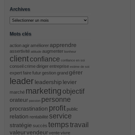
Archives
Archives
Mots clés
apprendre
action
agir
améliorer
assertivité
augmenter
attitude
bonheur
client
confiance
confiance en soi
conseil
crime
diriger
entreprise
estime de soi
gérer
expert
faire
futur
gestion
grand
leader
leadership
levier
marketing
objectif
marché
personne
orateur
passion
profit
procrastination
public
service
relation
rentabilité
temps
travail
stratégie
succès
valeur
vendeur
vente
vivre