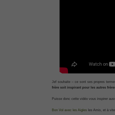
, Cisco Implementing Cisco Collaboratio
210-260 Dump
, Cisco CCNA Security Dump, 210-260 I
PMI PMP
, PMP PMP Project Management Profes
ISC ISC Certification CISSP
, CISSP Certified Information Systems S
70-534
, Microsoft Specialist: Microsoft Azure 
101 Dumps
, F5 Certification 101 Application Deli
Microsoft Office 365 70-346
, Microsoft Managing Office 365 Identit
2V0-621D Practice
Jef souhaite – ce sont ses propres term
, VMware VCP6-DCV Practice, 2V0-621D V
frère soit inspirant pour les autres frère
Delta Beta Practice
Cisco 300-206
Puisse donc cette vidéo vous inspirer auss
, CCNP Security 300-206 Implementing 
Cisco CCNP Collaboration 300-070
Bon Vol avec les Aigles
les Amis, et à vite
, 300-070 Implementing Cisco IP Teleph