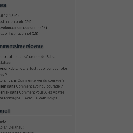
ets
fi 12-12
(6)
stination profit
(24)
éveloppement personnel
(43)
ader Inspirationnel
(18)
mentaires récents
dro trujillo
dans
A propos de Fabian
elahaut
oner Fabian
dans
Test : quel vendeur êtes-
us ?
abian
dans
Comment avoir du courage ?
lien
dans
Comment avoir du courage ?
esniak
dans
Comment Vous Allez Abattre
e Montagne… Avec Le Petit Doigt !
groll
geto
abian Delahaut