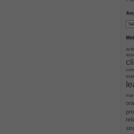
Im
ing Cisco Threat Control Solutions PDF
Arc
Archi
ase 12c: Installation and Administration Exam
Mot
acti
menting Cisco IP Switched Networks (SWITCH v2.0)Questions
asse
cl
 Office 365 Identities and Requirements, Microsoft 070-346
cons
exp
le
ice Architectures Dump
mar
troducing Cisco Data Center Technologies Answer
ora
pro
Design and Implementation PDF
rel
str
etwork Fundamentals Exam