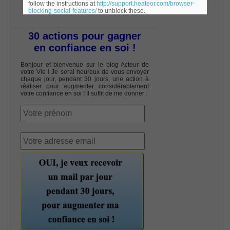
follow the instructions at
http://support.heateor.com/browser-
blocking-social-features/
to unblock these.
30 actions pour gagner
en confiance en soi !
Bonjour et bienvenue sur le blog Acteur de
votre Vie ! Je serai heureux de vous envoyer
chaque jour, pendant 30 jours, une action à
réaliser pour augmenter considérablement
votre confiance en soi ! Il suffit de me donner :