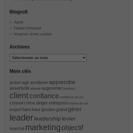
Blogroll
Ageto
Fabian Delahaut
Imaginer, écrire, publier
Archives
Archives
Mots clés
apprendre
action
agir
améliorer
assertivité
augmenter
attitude
bonheur
client
confiance
confiance en soi
conseil
crime
diriger
entreprise
estime de soi
gérer
expert
faire
futur
gestion
grand
leader
leadership
levier
marketing
objectif
marché