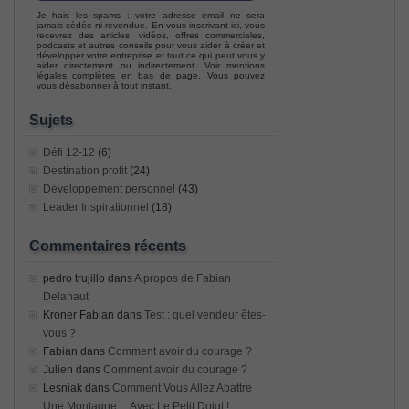
Je hais les spams : votre adresse email ne sera
jamais cédée ni revendue. En vous inscrivant ici, vous
recevrez des articles, vidéos, offres commerciales,
podcasts et autres conseils pour vous aider à créer et
développer votre entreprise et tout ce qui peut vous y
aider directement ou indirectement. Voir mentions
légales complètes en bas de page. Vous pouvez
vous désabonner à tout instant.
Sujets
Défi 12-12
(6)
Destination profit
(24)
Développement personnel
(43)
Leader Inspirationnel
(18)
Commentaires récents
pedro trujillo
dans
A propos de Fabian
Delahaut
Kroner Fabian
dans
Test : quel vendeur êtes-
vous ?
Fabian
dans
Comment avoir du courage ?
Julien
dans
Comment avoir du courage ?
Lesniak
dans
Comment Vous Allez Abattre
Une Montagne… Avec Le Petit Doigt !