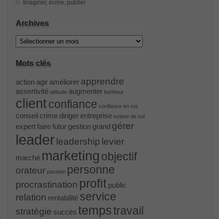
Imaginer, écrire, publier
Archives
Archives
Mots clés
apprendre
action
agir
améliorer
assertivité
augmenter
attitude
bonheur
client
confiance
confiance en soi
conseil
crime
diriger
entreprise
estime de soi
gérer
expert
faire
futur
gestion
grand
leader
leadership
levier
marketing
objectif
marché
personne
orateur
passion
profit
procrastination
public
service
relation
rentabilité
temps
travail
stratégie
succès