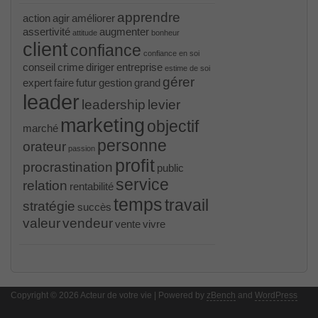
apprendre
action
agir
améliorer
assertivité
augmenter
attitude
bonheur
client
confiance
confiance en soi
conseil
crime
diriger
entreprise
estime de soi
gérer
expert
faire
futur
gestion
grand
leader
leadership
levier
marketing
objectif
marché
personne
orateur
passion
profit
procrastination
public
service
relation
rentabilité
temps
travail
stratégie
succès
valeur
vendeur
vente
vivre
PR000041 pdf
, /
H12-221 dumps
, /
500-265
, /
CWSP-205 study guide pdf
, /
C-HANATEC151
, /
PEGACPBA71V1 vce
, /
70-465
, /
70-333
, /
352-
001 practice
, /
GCFA
, /
MB6-702 dumps
, /
300-
Copyright © 2026 Acteur de votre vie | Powered by
070
, /
70-980 pdf
, /
070-685
, /
070-243
, /
70-680
,
zBench
and
WordPress
/
PMI-SP
, /
300-375 exam
, /
70-345 pdf
, /
4A0-107
dumps
, /
CCNA 200-125
, Cisco CCNA Cisco