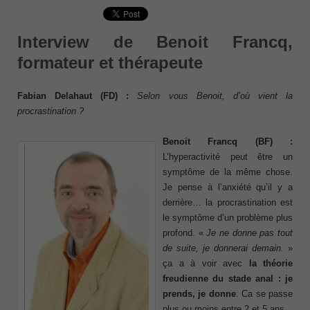
Interview de Benoit Francq,
formateur et thérapeute
Fabian Delahaut (FD) :
Selon vous Benoit, d’où vient la
procrastination ?
Benoit Francq (BF) :
L’hyperactivité peut être un
symptôme de la même chose.
Je pense à l’anxiété qu’il y a
derrière… la procrastination est
le symptôme d’un problème plus
profond. «
Je ne donne pas tout
de suite, je donnerai demain
. »
ça a à voir avec
la
théorie
freudienne du stade anal : je
prends, je donne
. Ca se passe
plus ou moins entre 2 et 5 ans.