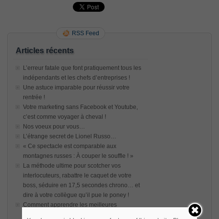
RSS Feed
Articles récents
L’erreur fatale que font pratiquement tous les
indépendants et les chefs d’entreprises !
Une astuce imparable pour réussir votre
rentrée !
Votre marketing sans Facebook et Youtube,
c’est comme voyager à cheval !
Nos voeux pour vous…
L’étrange secret de Lionel Russo…
« Ce spectacle est comparable aux
montagnes russes : À couper le souffle ! »
La méthode ultime pour scotcher vos
interlocuteurs, rabattre le caquet de votre
boss, séduire en 17,5 secondes chrono… et
dire à votre collègue qu’il pue le poney !
Comment apprendre les meilleures
techniques de communication en s’amusant