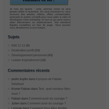
Je hais les spams : votre adresse email ne sera
jamais cédée ni revendue. En vous inscrivant ici, vous
recevrez des articles, vidéos, offres commerciales,
podcasts et autres conseils pour vous aider à créer et
développer votre entreprise et tout ce qui peut vous y
aider directement ou indirectement. Voir mentions
légales complètes en bas de page. Vous pouvez
vous désabonner à tout instant.
Sujets
Défi 12-12
(6)
Destination profit
(24)
Développement personnel
(43)
Leader Inspirationnel
(18)
Commentaires récents
pedro trujillo
dans
A propos de Fabian
Delahaut
Kroner Fabian
dans
Test : quel vendeur êtes-
vous ?
Fabian
dans
Comment avoir du courage ?
Julien
dans
Comment avoir du courage ?
Lesniak
dans
Comment Vous Allez Abattre