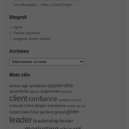
Une Montagne… Avec Le Petit Doigt !
Blogroll
Ageto
Fabian Delahaut
Imaginer, écrire, publier
Archives
Archives
Mots clés
apprendre
action
agir
améliorer
assertivité
augmenter
attitude
bonheur
client
confiance
confiance en soi
conseil
crime
diriger
entreprise
estime de soi
gérer
expert
faire
futur
gestion
grand
leader
leadership
levier