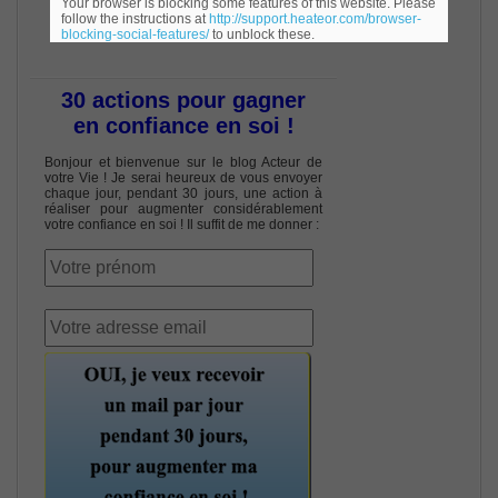
Your browser is blocking some features of this website. Please
sans quitter son fauteuil ?
follow the instructions at
http://support.heateor.com/browser-
blocking-social-features/
to unblock these.
30 actions pour gagner
en confiance en soi !
Bonjour et bienvenue sur le blog Acteur de
votre Vie ! Je serai heureux de vous envoyer
chaque jour, pendant 30 jours, une action à
réaliser pour augmenter considérablement
votre confiance en soi ! Il suffit de me donner :