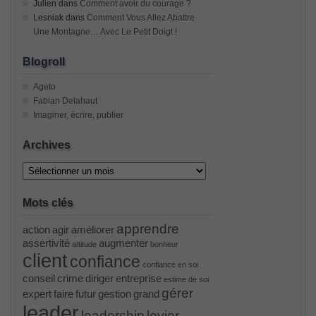
Julien
dans
Comment avoir du courage ?
Lesniak
dans
Comment Vous Allez Abattre
Une Montagne… Avec Le Petit Doigt !
Blogroll
Ageto
Fabian Delahaut
Imaginer, écrire, publier
Archives
Archives
Mots clés
apprendre
action
agir
améliorer
assertivité
augmenter
attitude
bonheur
client
confiance
confiance en soi
conseil
crime
diriger
entreprise
estime de soi
gérer
expert
faire
futur
gestion
grand
leader
leadership
levier