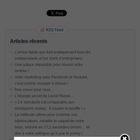
RSS Feed
Articles récents
L’erreur fatale que font pratiquement tous les
indépendants et les chefs d’entreprises !
Une astuce imparable pour réussir votre
rentrée !
Votre marketing sans Facebook et Youtube,
c’est comme voyager à cheval !
Nos voeux pour vous…
L’étrange secret de Lionel Russo…
« Ce spectacle est comparable aux
montagnes russes : À couper le souffle ! »
La méthode ultime pour scotcher vos
interlocuteurs, rabattre le caquet de votre
boss, séduire en 17,5 secondes chrono… et
dire à votre collègue qu’il pue le poney !
Comment apprendre les meilleures