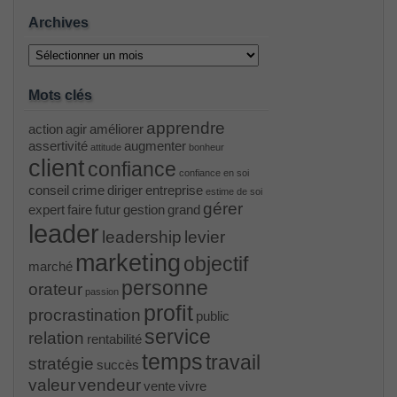
Archives
Archives
Mots clés
apprendre
action
agir
améliorer
assertivité
augmenter
attitude
bonheur
client
confiance
confiance en soi
conseil
crime
diriger
entreprise
estime de soi
gérer
expert
faire
futur
gestion
grand
leader
leadership
levier
marketing
objectif
marché
personne
orateur
passion
profit
procrastination
public
service
relation
rentabilité
temps
travail
stratégie
succès
valeur
vendeur
vente
vivre