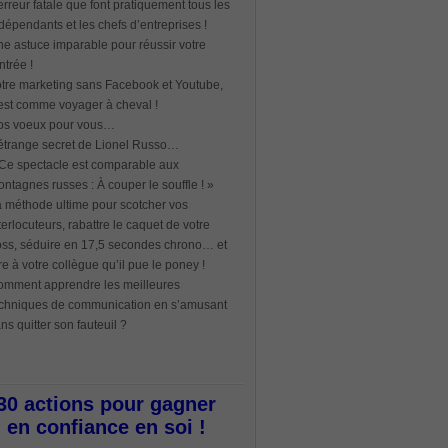
erreur fatale que font pratiquement tous les
dépendants et les chefs d’entreprises !
e astuce imparable pour réussir votre
ntrée !
tre marketing sans Facebook et Youtube,
est comme voyager à cheval !
os voeux pour vous…
étrange secret de Lionel Russo…
Ce spectacle est comparable aux
ntagnes russes : À couper le souffle ! »
 méthode ultime pour scotcher vos
terlocuteurs, rabattre le caquet de votre
ss, séduire en 17,5 secondes chrono… et
re à votre collègue qu’il pue le poney !
mment apprendre les meilleures
chniques de communication en s’amusant
ns quitter son fauteuil ?
30 actions pour gagner
en confiance en soi !