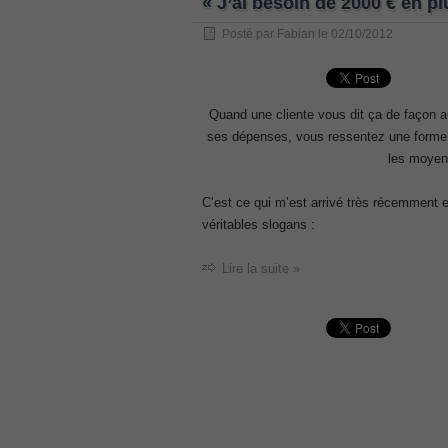
« J’ai besoin de 2000 € en pl
, /
Posté par
Fabian
le
02/10/2012
GCFA
, /
MB6-702 dumps
, /
Quand une cliente vous dit ça de façon 
ses dépenses, vous ressentez une forme de
300-070
les moyen
, /
70-980 pdf
C’est ce qui m’est arrivé très récemment 
, /
véritables slogans :
070-685
, /
Lire la suite »
070-243
, /
70-680
, /
PMI-SP
, /
300-375 exam
, /