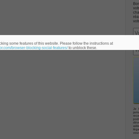
Bon
vot
cha
réa
vot
Associate CCNA (v3.0) Dump
king some features of this website. Please follow the instructions at
eor.com/browser-blocking-social-features/
to unblock these.
terconnecting Cisco Networking Devices Part 1 (ICND1 v3.0)
ernetwork Solutions, Cisco 200-310 PDF
ng (ROUTE v2.0) Exam
p, Implementing Cisco IP Telephony & Video, Part 2(CIPTV2)
Je 
jama
rec
podc
déve
403 Selling Business Outcomes Questions
aid
lég
vou