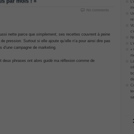
us par mois ! »
L’
in
No comments
Un
re
Vo
c’
aussi nette parce que
simplement
, ses recettes couvrent à peine
N
 pression. Surtout si elle ajoute qu’elle n’a pour ainsi dire pas
L’
s d’une campagne de marketing.
« 
mo
et deux phrases ont alors guidé ma réflexion comme de
La
in
bo
di
Co
te
sa