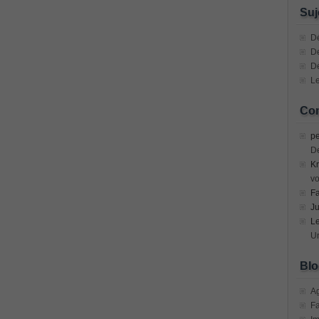
n Devices (CICD) Practice
Suj
mplementing Cisco Network Security Dump
Dé
De
D
sional, PMI PMP Answer
Le
ecurity Professional PDF
Com
70-534 Exam, Architecting Microsoft Azure Solutions Exam
pe
D
Kr
very Fundamentals Dumps
vo
F
ies and Requirements Questions
Ju
L
Mware Certified Professional 6 ¨C Data Center Virtualization
Un
Blo
Cisco Edge Network Security Solutions, Cisco 300-206 Dump
A
F
ony & Video, Part 1(CIPTV1) Answer