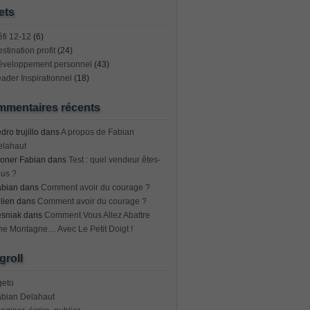
ets
fi 12-12
(6)
stination profit
(24)
éveloppement personnel
(43)
ader Inspirationnel
(18)
mentaires récents
dro trujillo
dans
A propos de Fabian
elahaut
oner Fabian
dans
Test : quel vendeur êtes-
us ?
abian
dans
Comment avoir du courage ?
lien
dans
Comment avoir du courage ?
esniak
dans
Comment Vous Allez Abattre
e Montagne… Avec Le Petit Doigt !
groll
geto
abian Delahaut