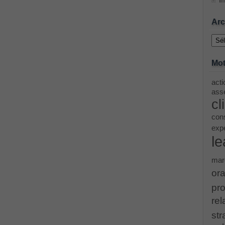
Im
ing Cisco Threat Control Solutions PDF
Arc
Archi
ase 12c: Installation and Administration Exam
Mot
acti
menting Cisco IP Switched Networks (SWITCH v2.0)Questions
asse
cl
 Office 365 Identities and Requirements, Microsoft 070-346
cons
exp
le
ice Architectures Dump
mar
troducing Cisco Data Center Technologies Answer
ora
pro
Design and Implementation PDF
rel
str
etwork Fundamentals Exam