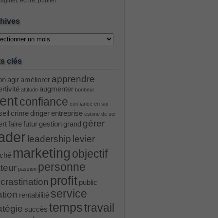
aginer, écrire, publier
hives
ves
s clés
apprendre
on
agir
améliorer
rtivité
augmenter
attitude
bonheur
ient
confiance
confiance en soi
eil
crime
diriger
entreprise
estime de soi
gérer
ert
faire
futur
gestion
grand
ader
leadership
levier
marketing
objectif
ché
personne
teur
passion
profit
crastination
public
service
ation
rentabilité
temps
travail
atégie
succès