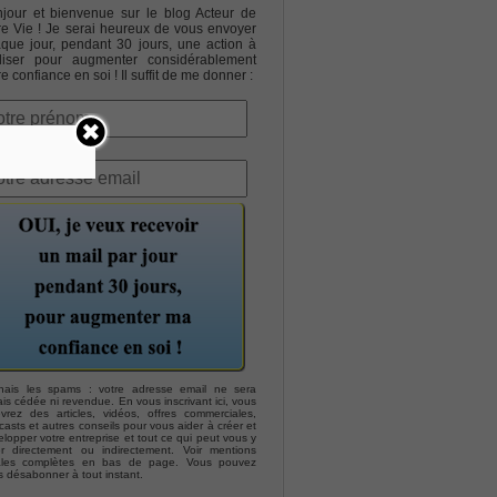
jour et bienvenue sur le blog Acteur de
re Vie ! Je serai heureux de vous envoyer
que jour, pendant 30 jours, une action à
liser pour augmenter considérablement
re confiance en soi ! Il suffit de me donner :
hais les spams : votre adresse email ne sera
is cédée ni revendue. En vous inscrivant ici, vous
evrez des articles, vidéos, offres commerciales,
asts et autres conseils pour vous aider à créer et
lopper votre entreprise et tout ce qui peut vous y
er directement ou indirectement. Voir mentions
ales complètes en bas de page. Vous pouvez
s désabonner à tout instant.