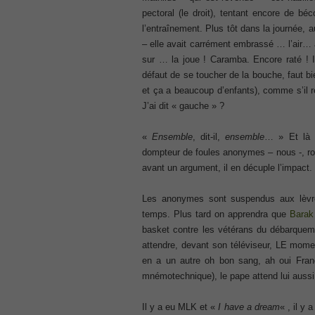
, Cisco Implementing Cisco Collaboratio
pectoral (le droit), tentant encore de béc
210-260 Dump
l’entraînement. Plus tôt dans la journée, a
, Cisco CCNA Security Dump, 210-260 I
– elle avait carrément embrassé … l’air… 
PMI PMP
sur … la joue ! Caramba. Encore raté ! Ic
, PMP PMP Project Management Profes
défaut de se toucher de la bouche, faut bi
ISC ISC Certification CISSP
et ça a beaucoup d’enfants), comme s’il r
, CISSP Certified Information Systems S
J’ai dit « gauche » ?
70-534
, Microsoft Specialist: Microsoft Azure 
«
Ensemble
, dit-il,
ensemble
… » Et là F
101 Dumps
dompteur de foules anonymes – nous -, roya
, F5 Certification 101 Application Deli
avant un argument, il en décuple l’impact. 
Microsoft Office 365 70-346
Les anonymes sont suspendus aux lèvr
, Microsoft Managing Office 365 Identit
temps. Plus tard on apprendra que
Bara
2V0-621D Practice
basket contre les vétérans du débarqueme
, VMware VCP6-DCV Practice, 2V0-621D V
Delta Beta Practice
attendre, devant son téléviseur, LE momen
en a un autre oh bon sang, ah oui Fran
Cisco 300-206
mnémotechnique), le pape attend lui aus
, CCNP Security 300-206 Implementing 
Cisco CCNP Collaboration 300-070
Il y a eu MLK et «
I have a dream
« , il y
, 300-070 Implementing Cisco IP Teleph