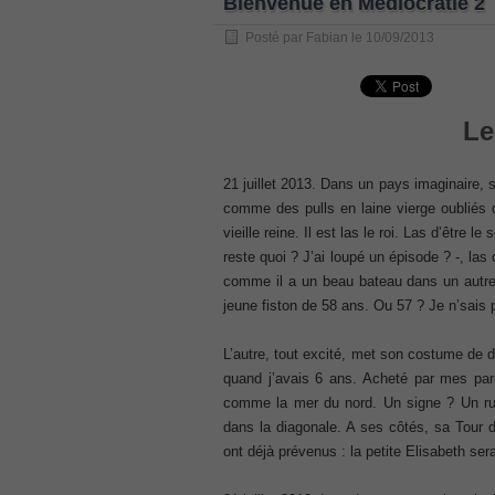
Bienvenue en Médiocratie 2
, /
Posté par
Fabian
le
10/09/2013
GCFA
, /
MB6-702 dumps
Le
, /
300-070
, /
21 juillet 2013. Dans un pays imaginaire, si
70-980 pdf
comme des pulls en laine vierge oubliés 
, /
vieille reine. Il est las le roi. Las d’être l
070-685
reste quoi ? J’ai loupé un épisode ? -, las
, /
comme il a un beau bateau dans un autre p
jeune fiston de 58 ans. Ou 57 ? Je n’sais 
070-243
, /
L’autre, tout excité, met son costume de 
70-680
quand j’avais 6 ans. Acheté par mes pare
, /
comme la mer du nord. Un signe ? Un ruba
PMI-SP
dans la diagonale. A ses côtés, sa Tour 
, /
ont déjà prévenus : la petite Elisabeth ser
300-375 exam
, /