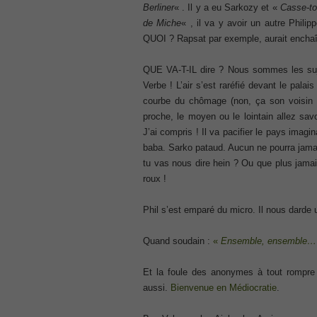
Berliner
« . Il y a eu Sarkozy et «
Casse-to
300-207
de Miche
« , il va y avoir un autre Philip
, CCNP Security 300-207 PDF, Implement
QUOI ? Rapsat par exemple, aurait encha
1Z0-062 Exam
, Oracle Database 1Z0-062 Oracle Datab
QUE VA-T-IL dire ? Nous sommes les sujets 
CompTIA Network+ N10-006
Verbe ! L’air s’est raréfié devant le palai
, CompTIA CompTIA Network+ Dumps
courbe du chômage (non, ça son voisin holl
300-115 Questions
proche, le moyen ou le lointain allez sa
, Cisco CCDP Questions, 300-115 Imple
J’ai compris ! Il va pacifier le pays imagin
Microsoft 070-346
baba. Sarko pataud. Aucun ne pourra jamais
, Microsoft Office 365 070-346 Managing
tu vas nous dire hein ? Ou que plus jamai
Practice
roux !
Cisco CCDP 300-320
, 300-320 Designing Cisco Network Serv
Phil s’est emparé du micro. Il nous darde
640-916
, CCNA Data Center 640-916 Answer, In
Quand soudain :
«
Ensemble, ensemble… N
648-232 PDF
, APE 648-232 Cisco WebEx Solutions 
Et la foule des anonymes à tout rompre d’
aussi.
Bienvenue en Médiocratie
.
CCNA Wireless 200-355
, Cisco Implementing Cisco Wireless N