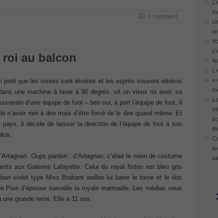
L’
in
1 comment
Un
re
Vo
c’
 roi au balcon
N
L’
« 
 petit que les visées sont étroites et les esprits souvent rétrécis
mo
dans une machine à laver à 90 degrés, vit un vieux roi avec sa
La
e souverain d’une équipe de foot – ben oui, à part l’équipe de foot, il
in
 de n’avoir rien à dire mais d’être forcé de le dire quand même. Et
bo
ays, il décide de laisser la direction de l’équipe de foot à son
di
plus.
Co
te
d’Artagnan. Oups pardon : d’Artagnan, c’était le mien de costume
sa
nts aux Galeries Lafayette. Celui du royal fiston est bleu gris
n violet type Miss Brabant wallon lui barre le torse et le dos
de Pise d’épouse surveille la royale marmaille. Les médias nous
a une grande reine. Elle a 11 ans.