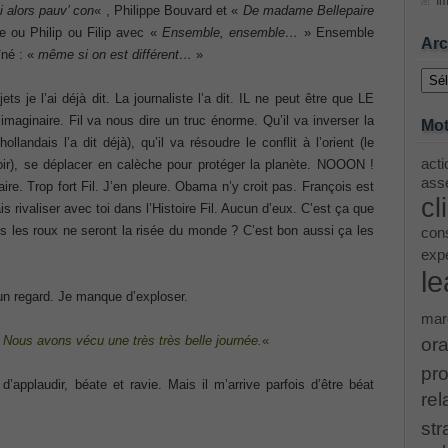
Im
i alors pauv’ con
« , Philippe Bouvard et «
De madame Bellepaire
pe ou Philip ou Filip avec «
Ensemble, ensemble…
» Ensemble
ing Cisco Threat Control Solutions PDF
Arc
îné : «
même si on est différent…
»
Archi
ase 12c: Installation and Administration Exam
je l’ai déjà dit. La journaliste l’a dit. IL ne peut être que LE
s imaginaire. Fil va nous dire un truc énorme. Qu’il va inverser la
Mot
andais l’a dit déjà), qu’il va résoudre le conflit à l’orient (le
acti
voir), se déplacer en calèche pour protéger la planète. NOOON !
menting Cisco IP Switched Networks (SWITCH v2.0)Questions
asse
aire. Trop fort Fil. J’en pleure. Obama n’y croit pas. François est
cl
 rivaliser avec toi dans l’Histoire Fil. Aucun d’eux. C’est ça que
 Office 365 Identities and Requirements, Microsoft 070-346
s les roux ne seront la risée du monde ? C’est bon aussi ça les
cons
exp
le
ice Architectures Dump
 un regard. Je manque d’exploser.
mar
troducing Cisco Data Center Technologies Answer
ous avons vécu une très très belle journée.
«
ora
pro
Design and Implementation PDF
applaudir, béate et ravie. Mais il m’arrive parfois d’être béat
rel
str
etwork Fundamentals Exam