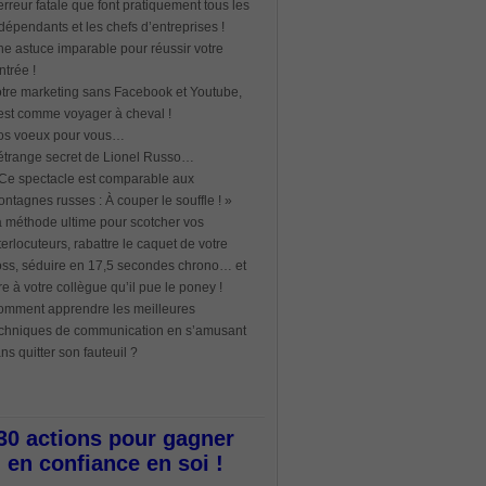
erreur fatale que font pratiquement tous les
dépendants et les chefs d’entreprises !
e astuce imparable pour réussir votre
ntrée !
tre marketing sans Facebook et Youtube,
est comme voyager à cheval !
os voeux pour vous…
étrange secret de Lionel Russo…
Ce spectacle est comparable aux
ntagnes russes : À couper le souffle ! »
 méthode ultime pour scotcher vos
terlocuteurs, rabattre le caquet de votre
ss, séduire en 17,5 secondes chrono… et
re à votre collègue qu’il pue le poney !
mment apprendre les meilleures
chniques de communication en s’amusant
ns quitter son fauteuil ?
30 actions pour gagner
en confiance en soi !