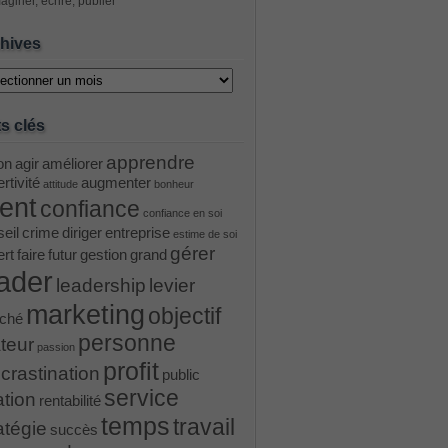
aginer, écrire, publier
hives
ves
s clés
apprendre
on
agir
améliorer
rtivité
augmenter
attitude
bonheur
ient
confiance
confiance en soi
eil
crime
diriger
entreprise
estime de soi
gérer
ert
faire
futur
gestion
grand
ader
leadership
levier
marketing
objectif
ché
personne
teur
passion
profit
crastination
public
service
ation
rentabilité
temps
travail
atégie
succès