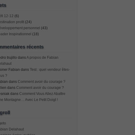
ets
fi 12-12
(6)
stination profit
(24)
éveloppement personnel
(43)
ader Inspirationnel
(18)
mentaires récents
dro trujillo
dans
A propos de Fabian
elahaut
oner Fabian
dans
Test : quel vendeur êtes-
us ?
abian
dans
Comment avoir du courage ?
lien
dans
Comment avoir du courage ?
esniak
dans
Comment Vous Allez Abattre
e Montagne… Avec Le Petit Doigt !
groll
geto
abian Delahaut