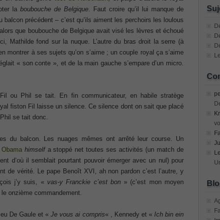
n Devices (CICD) Practice
Suj
oter la
boubouche de Belgique
. Faut croire qu’il lui manque de
u balcon précédent – c’est qu’ils aiment les perchoirs les loulous
mplementing Cisco Network Security Dump
Dé
alors que boubouche de Belgique avait visé les lèvres et échoué
De
i, Mathilde fond sur la nuque. L’autre du bras droit la serre (à
D
sional, PMI PMP Answer
en montrer à ses sujets qu’on s’aime ; un couple royal ça s’aime
Le
églait « son conte », et de la main gauche s’empare d’un micro.
ecurity Professional PDF
Com
70-534 Exam, Architecting Microsoft Azure Solutions Exam
pe
il ou Phil se tait. En fin communicateur, en habile stratège
D
l fiston Fil laisse un silence. Ce silence dont on sait que placé
Kr
very Fundamentals Dumps
Phil se tait donc.
vo
F
es du balcon. Les nuages mêmes ont arrêté leur course. Un
ies and Requirements Questions
Ju
k Obama
himself
a stoppé net toutes ses activités (un match de
L
nt d’où il semblait pourtant pouvoir émerger avec un nul) pour
Mware Certified Professional 6 ¨C Data Center Virtualization
Un
t de vérité. Le pape Benoît XVI, ah non pardon c’est l’autre, y
çois j’y suis, «
vas-y Franckie c’est bon
» (c’est mon moyen
Blo
si le onzième commandement.
Cisco Edge Network Security Solutions, Cisco 300-206 Dump
A
F
 a eu De Gaule et «
Je vous ai compris
« , Kennedy et «
Ich bin ein
ony & Video, Part 1(CIPTV1) Answer