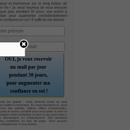
jour et bienvenue sur le blog Acteur de
re Vie ! Je serai heureux de vous envoyer
que jour, pendant 30 jours, une action à
liser pour augmenter considérablement
re confiance en soi ! Il suffit de me donner :
hais les spams : votre adresse email ne sera
is cédée ni revendue. En vous inscrivant ici, vous
evrez des articles, vidéos, offres commerciales,
asts et autres conseils pour vous aider à créer et
lopper votre entreprise et tout ce qui peut vous y
er directement ou indirectement. Voir mentions
ales complètes en bas de page. Vous pouvez
s désabonner à tout instant.