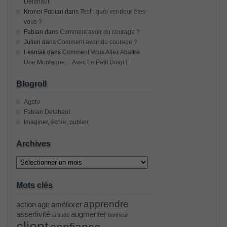
Delahaut
Kroner Fabian
dans
Test : quel vendeur êtes-
vous ?
Fabian
dans
Comment avoir du courage ?
Julien
dans
Comment avoir du courage ?
Lesniak
dans
Comment Vous Allez Abattre
Une Montagne… Avec Le Petit Doigt !
Blogroll
Ageto
Fabian Delahaut
Imaginer, écrire, publier
Archives
Archives
Mots clés
apprendre
action
agir
améliorer
assertivité
augmenter
attitude
bonheur
client